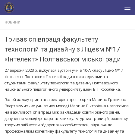
Skip to content
НОВИНИ
Триває співпраця факультету
технологій та дизайну з Ліцеєм №17
«Інтелект» Полтавської міської ради
27 вересня 2023 р. відбулася зустріч учнів 10-А класу Ліцею №17
«Інтелект» Полтавської міської ради з викладачами та
студентами факультету технологій та дизайну Полтавського
національного педагогічного університету імені В. Г. Короленка.
Гостей заходу привітала ректорка професорка Марина Гриньова.
Звертаючись до учнівської молод,і Марина Вікторівна наголосила
на важливості співпраці між закладами освіти різного рівня,
долучення молоді до національних культурних традицій, розвитку
творчих здібностей обдарованих особистостей, відзначила
професіоналізм колективу факультету технологій та дизайну та