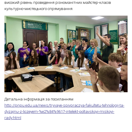
високий рівень проведення різноманітних майстер-класів
культурно-мистецького спрямування.
Детальна інформація за посиланням
http://pnpu.edu.ua/news/tryvaye-spivpraczya-fakultetu-tehnologij-ta-
dyzajnu-z-liczeyem-%e2%84%9617-intelekt-poltavskoyi-miskoyi-
rady.html