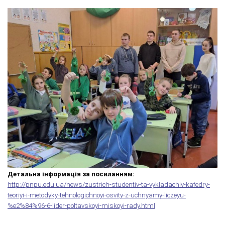
Детальна інформація за посиланням:
http://pnpu.edu.ua/news/zustrich-studentiv-ta-vykladachiv-kafedry-
teoriyi-i-metodyky-tehnologichnoyi-osvity-z-uchnyamy-liczeyu-
%e2%84%96-6-lider-poltavskoyi-miskoyi-rady.html