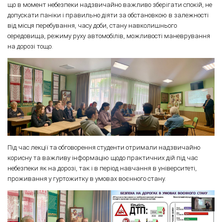
що в момент небезпеки надзвичайно важливо зберігати спокій, не
допускати паніки і правильно діяти за обстановкою в залежності
від місця перебування, часу доби, стану навколишнього
середовища, режиму руху автомобілів, можливості маневрування
на дорозі тощо.
Під час лекції та обговорення студенти отримали надзвичайно
корисну та важливу інформацію щодо практичних дій під час
небезпеки як на дорозі, так і в період навчання в університеті,
проживання у гуртожитку в умовах воєнного стану.