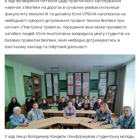
В ході обговорення питання щодо практичного застосування
навичок з безпеки на дорогах в сучасних умовах очільниця
факультету технологій та дизайну Юлія СРІБНА наголосила на
необхідності суворого дотримання правил техніки безпеки при
сигналі «Повітряна тривога», порушення яких може призвести
загибелі людей. Юлія Анатоліївна зосередила увагу студентів на
базових правилах безпеки, яких необхідно дотримуватись в
освітньому закладі та побутовій діяльності.
У ході лекції Володимир Кондель поінформував студентську молодь,