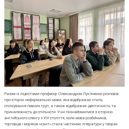
Разом із ліцеїстами професор Олександром Лук’яненко розповів
про історію неформальної мови, яка відображає стиль
спілкування певних груп, а також відображає ідентичність та
приналежність до спільноти. Учні познайомилися з історією
англійського сленгу з XVI століття, коли мова розбійників,
торговців і моряків «кант» стала частиною літератури у творах