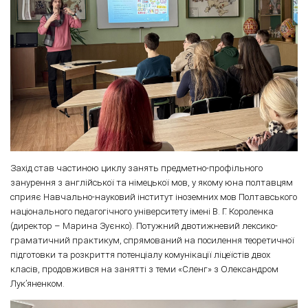
Захід став частиною циклу занять предметно-профільного
занурення з англійської та німецької мов, у якому юна полтавцям
сприяє Навчально-науковий інститут іноземних мов Полтавського
національного педагогічного університету імені В. Г. Короленка
(директор – Марина Зуєнко). Потужний двотижневий лексико-
граматичний практикум, спрямований на посилення теоретичної
підготовки та розкриття потенціалу комунікації ліцеїстів двох
класів, продовжився на занятті з теми «Сленг» з Олександром
Лук’яненком.