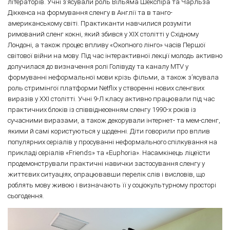
літераторів. Учні зʼясували роль Вільяма Шекспіра та Чарльза
Діккенса на формування сленгу в Англії та в танго-
американському світі. Практиканти навчилися розуміти
римований сленг кокні, який збився у ХІХ столітті у Східному
Лондоні, а також процес впливу «Окопного лінго» часів Першої
світової війни на мову. Під час інтерактивної лекції молодь активно
долучилася до визначення ролі Голівуду та каналу MTV у
формуванні неформальної мови крізь фільми, а також зʼясувала
роль стримінгої платформи Netflix у створенні нових сленгвих
виразів у ХХІ столітті. Учні 9-Л класу активно працювали під час
практичних блоків із співвіднесенням сленгу 1990-х років із
сучасними виразами, а також декорували інтернет- та мем-сленг,
якими й самі користуються у щоденні. Діти говорили про вплив
популярних серіалів у просуванні неформального спілкування на
прикладі серіалів «Friends» та «Euphoria». Насамкінець ліцеїсти
продемонстрували практичні навички застосування сленгу у
життєвих ситуаціях, опрацювавши перелік слів і висловів, що
роблять мову живою і визначають її у соціокультурному просторі
сьогодення.