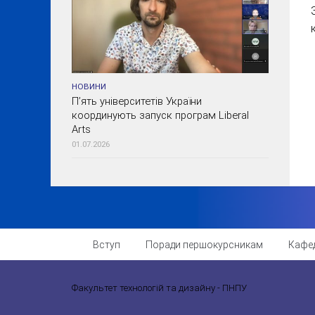
НОВИНИ
П’ять університетів України
координують запуск програм Liberal
Arts
01.07.2026
Вступ
Поради першокурсникам
Кафе
Факультет технологій та дизайну - ПНПУ