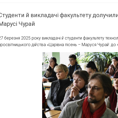
Студенти й викладачі факультету долучил
Марусі Чурай
27 березня 2025 року викладачі й студенти факультету техно
просвітницького дійства «Царівна пісень – Маруся Чурай: до 