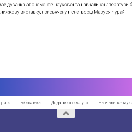
Завідувачка абонементів наукової та навчальної літератури б
книжкову виставку, присвячену піснетворці Маруся Чурай.
дри
Бібліотека
Додаткові послуги
Навчально-науко