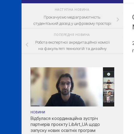
НАСТУПНА НОВИНА
Прокачуємо медіаграмотність:
студентський досвід у цифровому просторі
ПОПЕРЕДНЯ НОВИНА
Робота експертної акредитаційної комісії
на факультеті технологій та дизайну
НОВИНИ
Відбулася координаційна зустріч
партнерів проєкту LibArt_UA щодо
запуску нових освітніх програм