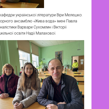
кафедри української літератури Віри Мелешко.
ьорного ансамблю «Жива вода» імені Павла
налістики Варвари Сухомлин і Вікторії
ільної освіти Надії Малахової.