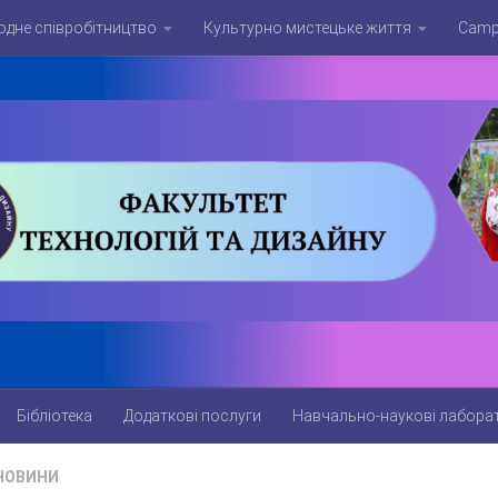
дне співробітництво
Культурно мистецьке життя
Campu
Бібліотека
Додаткові послуги
Навчально-наукові лаборат
НОВИНИ