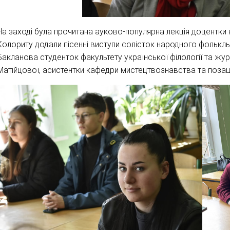
На заході була прочитана ауково-популярна лекція доцентки 
Колориту додали пісенні виступи солісток народного фолькл
Бакланова студенток факультету української філології та жур
Матійцової, асистентки кафедри мистецтвознавства та позашк