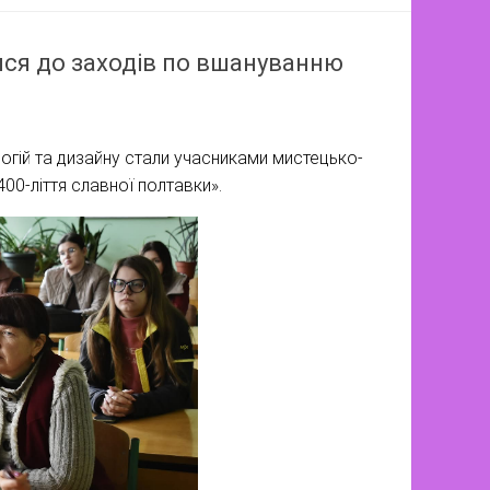
ися до заходів по вшануванню
логій та дизайну стали учасниками мистецько-
400-ліття славної полтавки».