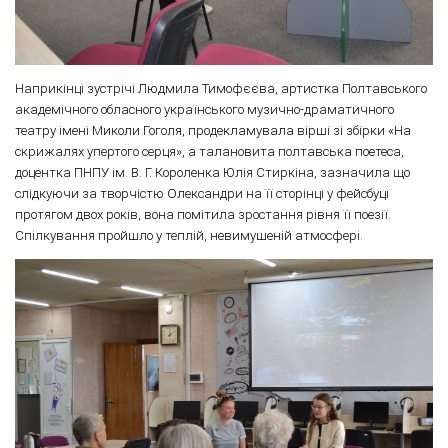
Наприкінці зустрічі Людмила Тимофєєва, артистка Полтавського
академічного обласного українського музично-драматичного
театру імені Миколи Гоголя, продекламувала вірші зі збірки «На
скрижалях упертого серця», а талановита полтавська поетеса,
доцентка ПНПУ ім. В. Г. Короленка Юлія Стиркіна, зазначила що
слідкуючи за творчістю Олександри на її сторінці у фейсбуці
протягом двох років, вона помітила зростання рівня її поезії.
Спілкування пройшло у теплій, невимушеній атмосфері.