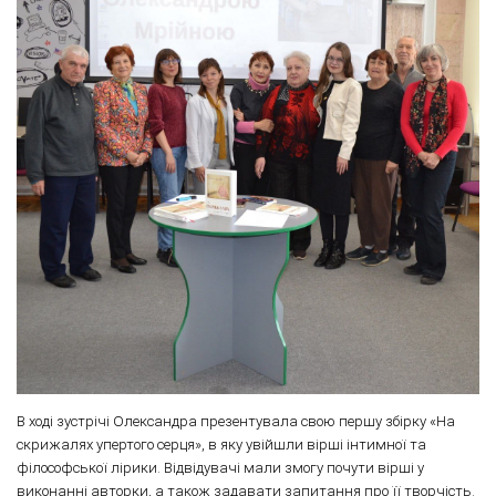
В ході зустрічі Олександра презентувала свою першу збірку «На
скрижалях упертого серця», в яку увійшли вірші інтимної та
філософської лірики. Відвідувачі мали змогу почути вірші у
виконанні авторки, а також задавати запитання про її творчість.