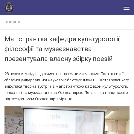
Skip to content
НОВИНИ
Магістрантка кафедри культурології,
філософії та музеєзнавства
презентувала власну збірку поезій
28 вересня у відділі документів іноземними мовами Полтавської
обласної універсальної наукової бібліотеки імені І. П. Котляревського
відбулася творча зустріч із магістранткою кафедри культурології,
філософії та музеєзнавства Олександрою Пятак, яка пише поезію
під псевдонімом Олександра Мрійна.