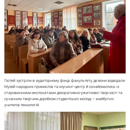
Гостей зустріли в аудиторному фонді факультету, де вони відвідали
Музей народних промислів та коучинг-центр й ознайомились із
старовинними експонатами декоративно-ужиткової творчості та
сучасним творчим доробком студентської молоді – майбутніх
учителів технологій.