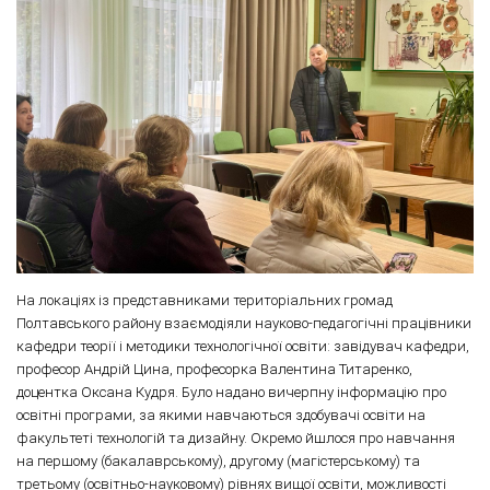
На локаціях із представниками територіальних громад
Полтавського району взаємодіяли науково-педагогічні працівники
кафедри теорії і методики технологічної освіти: завідувач кафедри,
професор Андрій Цина, професорка Валентина Титаренко,
доцентка Оксана Кудря. Було надано вичерпну інформацію про
освітні програми, за якими навчаються здобувачі освіти на
факультеті технологій та дизайну. Окремо йшлося про навчання
на першому (бакалаврському), другому (магістерському) та
третьому (освітньо-науковому) рівнях вищої освіти, можливості