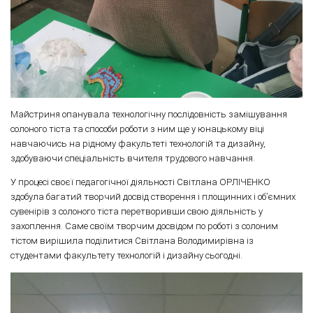
Майстриня опанувала технологічну послідовність замішування
солоного тіста та способи роботи з ним ще у юнацькому віці
навчаючись на рідному факультеті технологій та дизайну,
здобуваючи спеціальність вчителя трудового навчання.
У процесі своєї педагогічної діяльності Світлана ОРЛІЧЕНКО
здобула багатий творчий досвід створення і площинних і об’ємних
сувенірів з солоного тіста перетворивши свою діяльність у
захоплення. Саме своїм творчим досвідом по роботі з солоним
тістом вирішила поділитися Світлана Володимирівна із
студентами факультету технологій і дизайну сьогодні.