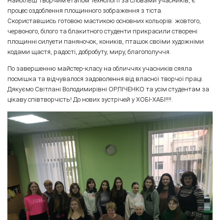
Найбільш творчим етапом технології за словами учасників, є
процес оздоблення площинного зображення з тіста.
Скориставшись готовою мастикою основних кольорів: жовтого,
червоного, білого та блакитного студенти прикрасили створені
площинні силуети паняночок, коників, пташок своїми художніми
кодами щастя, радості, добробуту, миру, благополуччя.
По завершенню майстер-класу на обличчях учасників сяяла
посмішка та відчувалося задоволення від власної творчої праці.
Дякуємо Світлані Володимирівні ОРЛІЧЕНКО та усім студентам за
цікаву співтворчість! До нових зустрічей у ХОБІ-ХАБІ!!!!.