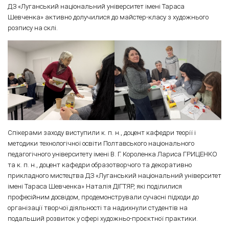
ДЗ «Луганський національний університет імені Тараса
Шевченка» активно долучилися до майстер-класу з художнього
розпису на склі.
Спікерами заходу виступили к. п. н., доцент кафедри теорії і
методики технологічної освіти Полтавського національного
педагогічного університету імені В. Г. Короленка Лариса ГРИЦЕНКО
та к. п. н., доцент кафедри образотворчого та декоративно
прикладного мистецтва ДЗ «Луганський національний університет
імені Тараса Шевченка» Наталія ДІГТЯР, які поділилися
професійним досвідом, продемонстрували сучасні підходи до
організації творчої діяльності та надихнули студентів на
подальший розвиток у сфері художньо-проєктної практики.