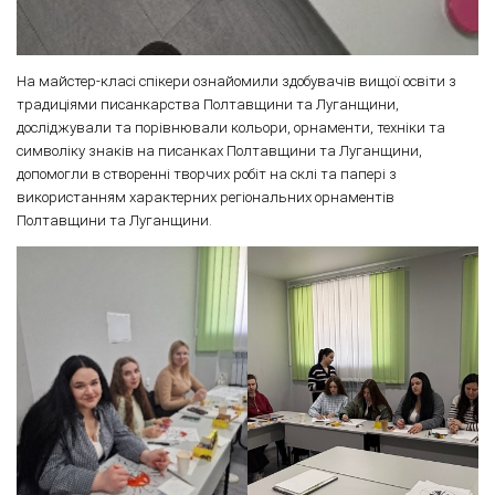
На майстер-класі спікери ознайомили здобувачів вищої освіти з
традиціями писанкарства Полтавщини та Луганщини,
досліджували та порівнювали кольори, орнаменти, техніки та
символіку знаків на писанках Полтавщини та Луганщини,
допомогли в створенні творчих робіт на склі та папері з
використанням характерних регіональних орнаментів
Полтавщини та Луганщини.