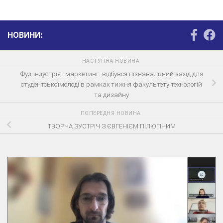
НОВИНИ:
НАСТУПНА НОВИНА
Фуд-індустрія і маркетинг: відбувся пізнавальний захід для
студентськоїмолоді в рамках тижня факультету технологій
та дизайну
ПОПЕРЕДНЯ НОВИНА
ТВОРЧА ЗУСТРІЧ З ЄВГЕНІЄМ ПІЛЮГІНИМ