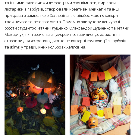
та іншими лякаючими декораціями свої кімнати, вирізали
ліхтарики з гарбузів, створювали креативні мейкапи та інші
прикраси з символікою Хелловіна, які відображають колорит
таємничого та веселого свята. Приємно здивували конкурсні
роботи студенток Тетяни Глущенко, Олександри Дудченко та Тетяни
Макарчук, які творчо та з гумором поставилися до завдання і
створили для яскравого дійства неповторні композиції з гарбузів
та яблук у традиційних кольорах Хелловіна.