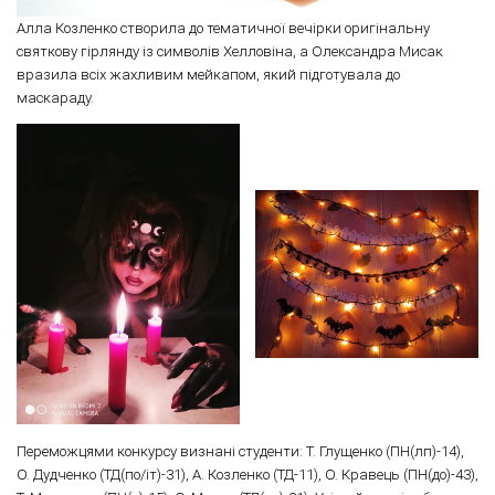
Алла Козленко створила до тематичної вечірки оригінальну
святкову гірлянду із символів Хелловіна, а Олександра Мисак
вразила всіх жахливим мейкапом, який підготувала до
маскараду.
Переможцями конкурсу визнані студенти: Т. Глущенко (ПН(лп)-14),
О. Дудченко (ТД(по/іт)-31), А. Козленко (ТД-11), О. Кравець (ПН(до)-43),