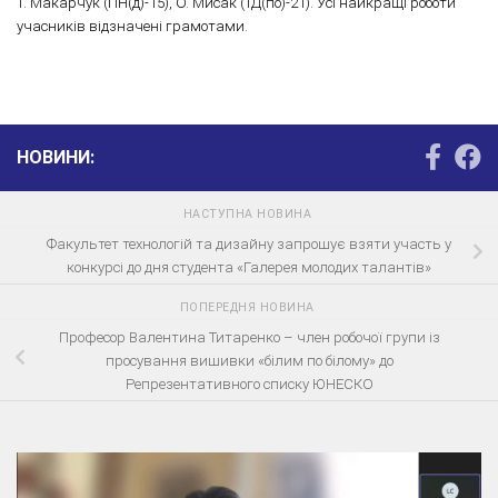
Т. Макарчук (ПН(д)-15), О. Мисак (ТД(по)-21). Усі найкращі роботи
учасників відзначені грамотами.
НОВИНИ:
НАСТУПНА НОВИНА
Факультет технологій та дизайну запрошує взяти участь у
конкурсі до дня студента «Галерея молодих талантів»
ПОПЕРЕДНЯ НОВИНА
Професор Валентина Титаренко – член робочої групи із
просування вишивки «білим по білому» до
Репрезентативного списку ЮНЕСКО