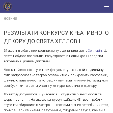
Skip to content
НОВИНИ
РЕЗУЛЬТАТИ КОНКУРСУ КРЕАТИВНОГО
ДЕКОРУ ДО СВЯТА ХЕЛЛОВІН
31 жовтня в багатьох країнах світу відзначали свято
Хелловін
. Це
свято набуває все більшої популярності в нашій країні завдяки
яскравим і цікавим дійствам.
До свята Хелловін студентам факультету технологій та дизайну
було запропоновано творчо розважитись, прикрасити гарбузами,
штучною павутиною та «страшними» тематичними інсталяціями
свої будинки та взяти участь у конкурсі креативного декору.
До заходу долучилося 36 учасників – студентів різних курсів та
форм навчання. На адресу конкурсу надійшло 43 творчі роботи:
студенти вбиралися в моторошні костюми різних потойбічних істот,
прикрашали свічками, павутинням, фігурами павуків, кажанів