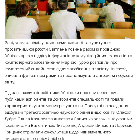
Завідувачка відділу науково-методичної та культурно-
просвітницької роботи Світлана Козина разом із провідною
бібліотекаркою відділу інформаційно-комунікаційних технологій та
комп’ютерного забезпечення Марією Гурою розповіли про
комплексний онлайн-сервіс для запобігання плагіату Unicheck,
описали функції програми та проаналізували алгоритм побудови
звіту.
Під час заходу співробітники бібліотеки провели перевірку
публікацій аспірантів та докторантів спеціальності та подали
характеристику отриманих результатів. Присутні на засідання
здобувачі третього освітньо-наукового рівня вищої освіти Олексій
Дебре, Ольга Казирод та Анастасія Савченко разом із науковими
керівниками Валентиною Титаренко, Андрієм Циною та Ларисою
Гриценко отримали консультації щодо індивідуального
використання сервісу Unicheck.