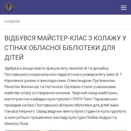
Skip to content
НОВИНИ
ВІДБУВСЯ МАЙСТЕР-КЛАС З КОЛАЖУ У
СТІНАХ ОБЛАСНОЇ БІБЛІОТЕКИ ДЛЯ
ДІТЕЙ
Здобувачі вищої освіти факультету технологій та дизайну
Полтавського національного педагогічного університету імені В. Г.
Короленка разом із викладачами Олександром Лук’яненком,
Ренатою Винничук та Наталією Орловою стали учасниками
майстер-класу зі створення колажів. Творчий захід майстрині,
магістрантки кафедри культурології ПНПУ Таїсії Тарасовської
проходив на базі Полтавської обласної бібліотеки для дітей імені
Панаса Мирного. Серед ведучих івенту були студенти-культурологи,
а нині успішні працівники закладу культури Любов Андрух та
Микола Лоза.