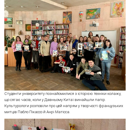
Студенти університету познайомилися з історією техніки колажу,
що сягає часів, коли у Давньому Китаї винайшли папір.
Культурологи розповіли про цей напрям у творчості французьких
митців Пабло Пікассо й Анрі Матісса.