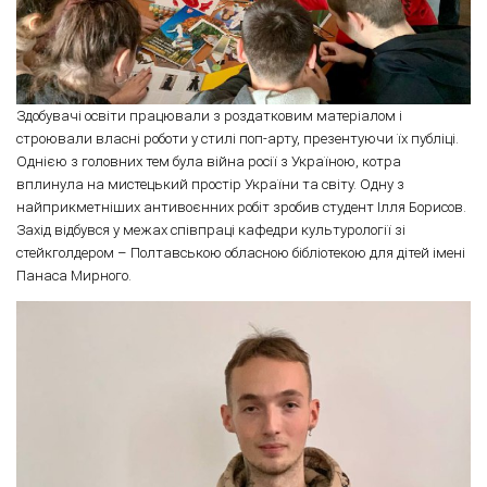
Здобувачі освіти працювали з роздатковим матеріалом і
строювали власні роботи у стилі поп-арту, презентуючи їх публіці.
Однією з головних тем була війна росії з Україною, котра
вплинула на мистецький простір України та світу. Одну з
найприкметніших антивоєнних робіт зробив студент Ілля Борисов.
Захід відбувся у межах співпраці кафедри культурології зі
стейкголдером – Полтавською обласною бібліотекою для дітей імені
Панаса Мирного.