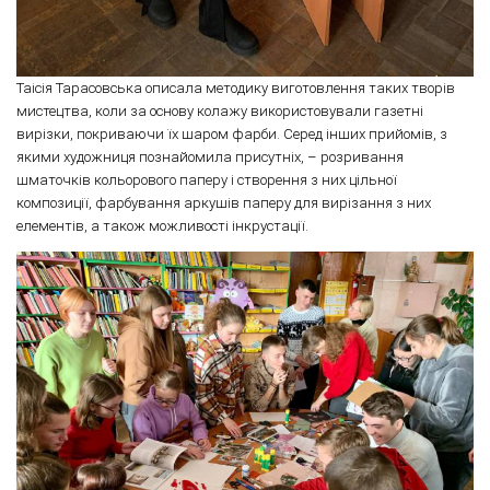
Таісія Тарасовська описала методику виготовлення таких творів
мистецтва, коли за основу колажу використовували газетні
вирізки, покриваючи їх шаром фарби. Серед інших прийомів, з
якими художниця познайомила присутніх, – розривання
шматочків кольорового паперу і створення з них цільної
композиції, фарбування аркушів паперу для вирізання з них
елементів, а також можливості інкрустації.