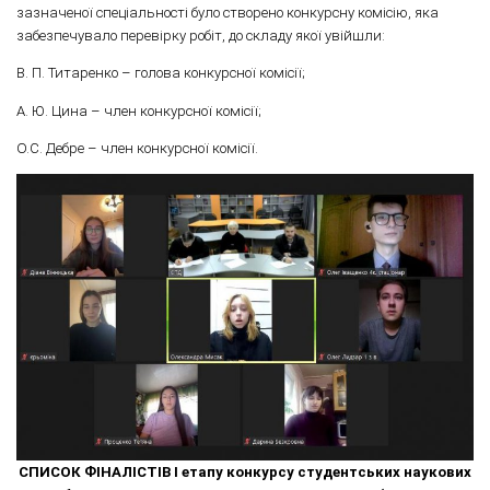
зазначеної спеціальності було створено конкурсну комісію, яка
забезпечувало перевірку робіт, до складу якої увійшли:
В. П. Титаренко – голова конкурсної комісії;
А. Ю. Цина – член конкурсної комісії;
О.С. Дебре – член конкурсної комісії.
СПИСОК ФІНАЛІСТІВ
І етапу конкурсу студентських наукових