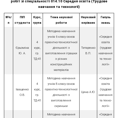
робіт зі спеціальності 014.10 Середня освіта (Трудове
навчання та технології)
№п/
ПІП
Курс,
Тема наукової
Науковий
Галузь
п
студента
група
роботи
керівник
знань
Методика навчання
учнів 6 класу основ
«Середня
4
проєктно-технологічної
освіта
Єрьоміна
курс,
діяльності з
Титаренко
(трудове
Ю. А.
гр.
виготовлення іграшки
В.П.
навчання
ТД-41
з різних
та техно-
конструкційних
логії»
матеріалів
Методика навчання
«Середня
4
учнів 8 класу основ
освіта
Іващенко
курс,
проєктно-технологічної
(трудове
Цина А.Ю.
О.В.
гр.
діяльності з
навчання
ТД-41
виготовлення
та техно-
скриньки
логії»
Методика навчання
«Середня