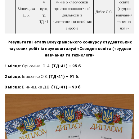
4
учнів 5 класу основ
освіта
Вінницька
курс,
прєктно-технологічної
(трудове
Дебре О.С.
Д.В.
гр.
діяльності з
навчання
ТД-41
виготовлення швейних
та техно-
виробів
логії»
Результати І етапу Всеукраїнського конкурсу студентських
наукових робіт із наукової галузі «Середня освіта (трудове
навчання та технології»
1 місце:
Єрьоміна Ю. А.
(ТД-41) – 95 б.
2 місце:
Іващенко О.В.
(ТД-41) – 91 б.
3 місце:
Вінницька Д.В.
(ТД-41) – 90 б.