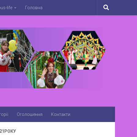
s-life
Головна
орії
Оголошення
Контакти
21РОКУ