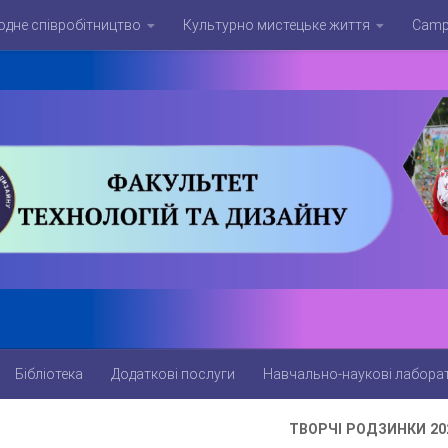
дне співробітництво
Культурно мистецьке життя
Campu
Бібліотека
Додаткові послуги
Навчально-наукові лаборат
ТВОРЧІ РОДЗИНКИ 20