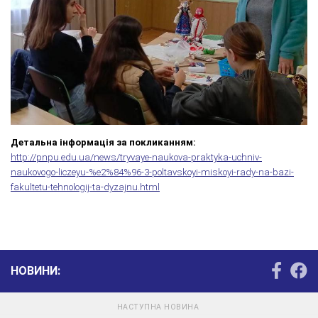
Детальна інформація за покликанням:
http://pnpu.edu.ua/news/tryvaye-naukova-praktyka-uchniv-
naukovogo-liczeyu-%e2%84%96-3-poltavskoyi-miskoyi-rady-na-bazi-
fakultetu-tehnologij-ta-dyzajnu.html
НОВИНИ:
НАСТУПНА НОВИНА