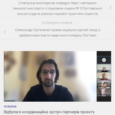
Співпраця викладачів кафедри теорії і методики
технологічної освіти з Науковим ліцеєм № 3 Полтавської
міської ради в рамках наукової практики ліцеїстів
ПОПЕРЕДНЯ НОВИНА
Олександр Лук’яненко провів соціокультурний захід зі
здобувачами освіти медичного коледжу Полтави
НОВИНИ
Відбулася координаційна зустріч партнерів проєкту