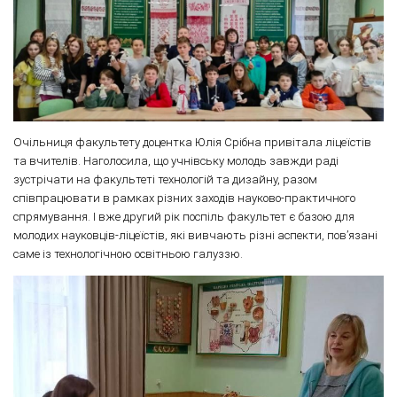
Очільниця факультету доцентка Юлія Срібна привітала ліцеїстів
та вчителів. Наголосила, що учнівську молодь завжди раді
зустрічати на факультеті технологій та дизайну, разом
співпрацювати в рамках різних заходів науково-практичного
спрямування. І вже другий рік поспіль факультет є базою для
молодих науковців-ліцеїстів, які вивчають різні аспекти, пов’язані
саме із технологічною освітньою галуззю.