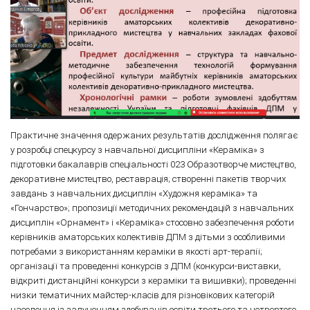
Практичне значення одержаних результатів дослідження полягає
у розробці спецкурсу з навчальної дисципліни «Кераміка» з
підготовки бакалаврів спеціальності 023 Образотворче мистецтво,
декоративне мистецтво, реставрація; створенні пакетів творчих
завдань з навчальних дисциплін «Художня кераміка» та
«Гончарство»; пропозиції методичних рекомендацій з навчальних
дисциплін «Орнамент» і «Кераміка» стосовно забезпечення роботи
керівників аматорських колективів ДПМ з дітьми з особливими
потребами з використанням кераміки в якості арт-терапії;
організації та проведенні конкурсів з ДПМ (конкурси-виставки,
відкриті дистанційні конкурси з кераміки та вишивки); проведенні
низки тематичних майстер-класів для різновікових категорій
населення із залученням здобувачів освіти третього та четвертого