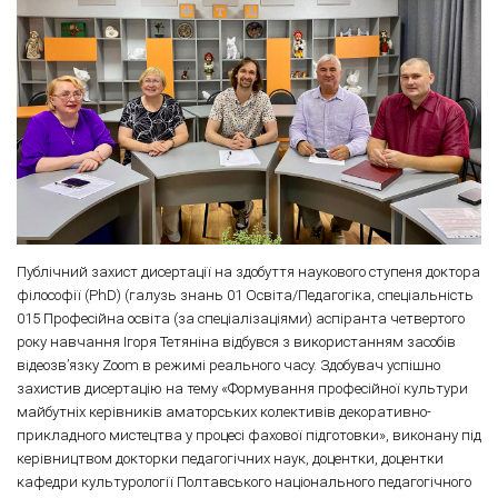
Публічний захист дисертації на здобуття наукового ступеня доктора
філософії (PhD) (галузь знань 01 Освіта/Педагогіка, спеціальність
015 Професійна освіта (за спеціалізаціями) аспіранта четвертого
року навчання Ігоря Тетяніна відбувся з використанням засобів
відеозв’язку Zoom в режимі реального часу. Здобувач успішно
захистив дисертацію на тему «Формування професійної культури
майбутніх керівників аматорських колективів декоративно-
прикладного мистецтва у процесі фахової підготовки», виконану під
керівництвом докторки педагогічних наук, доцентки, доцентки
кафедри культурології Полтавського національного педагогічного