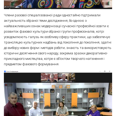
Члени разової спеціалізованої ради одностайно підтримали
актуальність обраної теми дослідження, бо однією з
найважливіших ознак модернізації сучасної професійної освіти є
розвиток фахової культури обраної групи професіоналів, котрі
усвідомлюють галузь як особливу сферу практики, що забезпечує
трансляцію культурних надбань від покоління до покоління, здатні
до вибору нових форм і методів роботи; знають та використовують
історичні досягнення свого народу, зокрема зразки декоративно-
прикладного мистецтва, котре є об’єктом творчого натхнення і
предметом фахового формування.