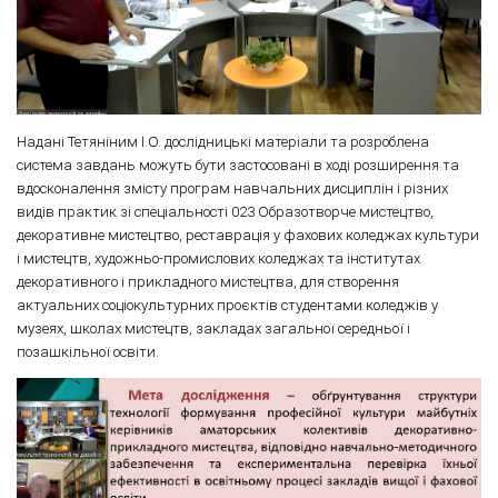
Надані Тетяніним І.О. дослідницькі матеріали та розроблена
система завдань можуть бути застосовані в ході розширення та
вдосконалення змісту програм навчальних дисциплін і різних
видів практик зі спеціальності 023 Образотворче мистецтво,
декоративне мистецтво, реставрація у фахових коледжах культури
і мистецтв, художньо-промислових коледжах та інститутах
декоративного і прикладного мистецтва, для створення
актуальних соціокультурних проєктів студентами коледжів у
музеях, школах мистецтв, закладах загальної середньої і
позашкільної освіти.