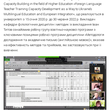
Capacity Building in the field of Higher Education «Foreign Language
Teacher Training Capacity Development as a Way to Ukraine’s
Multilingual Education and European Integration», що реалізується в
університеті з 15 січня 2020 р. до 30 червня 2022 р. Викладач
кафедри філологічних дисциплін і методик їх викладання Іван
Титов ознайомив робочу групу освітньо-наукової програми з
ключовими позиціями робочої програми дисципліни «Методологія
дослідження та академічне письмо (англійською мовою)», вказав
на ефективність методів та прийомів, які застосовуються при її
вивченні.