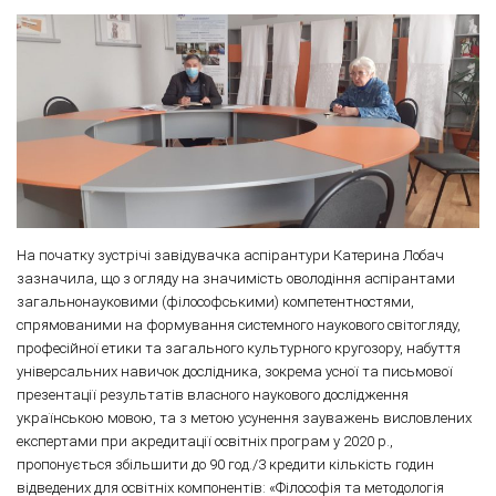
На початку зустрічі завідувачка аспірантури Катерина Лобач
зазначила, що з огляду на значимість оволодіння аспірантами
загальнонауковими (філософськими) компетентностями,
спрямованими на формування системного наукового світогляду,
професійної етики та загального культурного кругозору, набуття
універсальних навичок дослідника, зокрема усної та письмової
презентації результатів власного наукового дослідження
українською мовою, та з метою усунення зауважень висловлених
експертами при акредитації освітніх програм у 2020 р.,
пропонується збільшити до 90 год./3 кредити кількість годин
відведених для освітніх компонентів: «Філософія та методологія