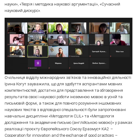
науки», «Теорія і методика наукової аргументації», «Сучасний
науковий дискурс».
Очільниця відділу міжнародних зв’язків та інноваційної діяльності
Ірина Когут зауважила, що для здобуття аспірантами мовних
компетентностей, достатніх для представлення та обговорення
результатів своєї наукової роботи іноземною мовою в усній та
письмовій формі, а також для повного розуміння іншомовних
наукових текстів з відповідної спеціальності були запропоновані
навчальні дисципліни «Методологія CLIL» та «Методологія
дослідження та академічне письмо (англійською мовою)» у рамках
реалізації проєкту Європейського Союзу Еразмус+ КА2 –
Cooperation for innovation and the exchange of good practices –