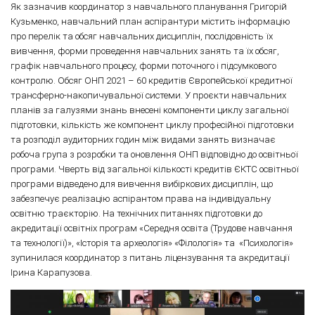
Як зазначив координатор з навчального планування Григорій
Кузьменко, навчальний план аспірантури містить інформацію
про перелік та обсяг навчальних дисциплін, послідовність їх
вивчення, форми проведення навчальних занять та їх обсяг,
графік навчального процесу, форми поточного і підсумкового
контролю. Обсяг ОНП 2021 – 60 кредитів Європейської кредитної
трансферно-накопичувальної системи. У проєкти навчальних
планів за галузями знань внесені компоненти циклу загальної
підготовки, кількість же компонент циклу професійної підготовки
та розподіл аудиторних годин між видами занять визначає
робоча група з розробки та оновлення ОНП відповідно до освітньої
програми. Чверть від загальної кількості кредитів ЄКТС освітньої
програми відведено для вивчення вибіркових дисциплін, що
забезпечує реалізацію аспірантом права на індивідуальну
освітню траєкторію. На технічних питаннях підготовки до
акредитації освітніх програм «Середня освіта (Трудове навчання
та технології)», «Історія та археологія» «Філологія» та «Психологія»
зупинилася координатор з питань ліцензування та акредитації
Ірина Карапузова.