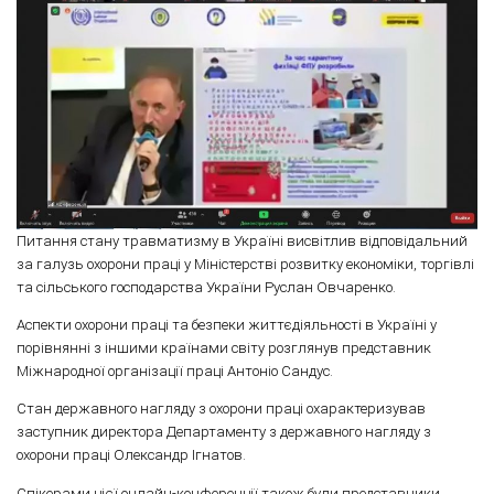
Питання стану травматизму в Україні висвітлив відповідальний
за галузь охорони праці у Міністерстві розвитку економіки, торгівлі
та сільського господарства України Руслан Овчаренко.
Аспекти охорони праці та безпеки життєдіяльності в Україні у
порівнянні з іншими країнами світу розглянув представник
Міжнародної організації праці Антоніо Сандус.
Стан державного нагляду з охорони праці охарактеризував
заступник директора Департаменту з державного нагляду з
охорони праці Олександр Ігнатов.
Спікерами цієї онлайн-конференції також були представники