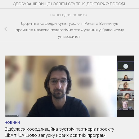
ЗДОБУВАЧІВ ВИЩОЇ ОСВІТИ СТУПЕНЯ ДОКТОРА ФІЛОСОФІЇ
ПОПЕРЕДНЯ НОВИНА
Доцентка кафедри культурології Рената Винничук
пройшла науково-педагогічне стажування у Куявському
університеті
НОВИНИ
Відбулася координаційна зустріч партнерів проєкту
LibArt_UA щодо запуску нових освітніх програм