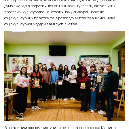
думок молоді з теоретичних питань культурології, актуальних
проблеми культурології в історичному дискурсі, новітніх
соціокультурних практик та з розгляду мистецтва як чинника
соціокультурної модернізації суспільства.
З вітальним словом виступили ректорка професорка Марина