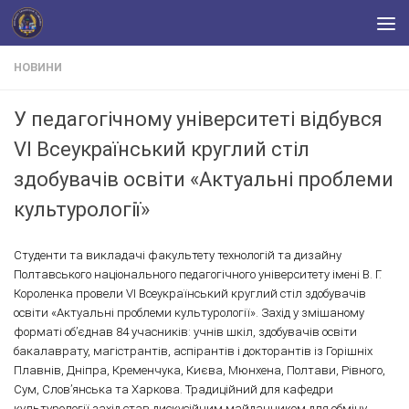
Skip to content
НОВИНИ
У педагогічному університеті відбувся
VІ Всеукраїнський круглий стіл
здобувачів освіти «Актуальні проблеми
культурології»
Студенти та викладачі факультету технологій та дизайну
Полтавського національного педагогічного університету імені В. Г.
Короленка провели VІ Всеукраїнський круглий стіл здобувачів
освіти «Актуальні проблеми культурології». Захід у змішаному
форматі об’єднав 84 учасників: учнів шкіл, здобувачів освіти
бакалаврату, магістрантів, аспірантів і докторантів із Горішніх
Плавнів, Дніпра, Кременчука, Києва, Мюнхена, Полтави, Рівного,
Сум, Слов’янська та Харкова. Традиційний для кафедри
культурології захід став дискусійним майданчиком для обміну