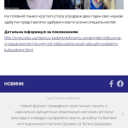
На головній панелі круглого столу упродовж двох годин свої наукові
здобутки представляли здобувачі освіти різних спеціальностей.
Детальна інформація за покликанням:
http://pnpu.edu.ua/news/u-pedagogichnomu-universyteti-vidbuvsya-
vi-vseukrayinskyj-kruglyj-stil-zdobuvachiv-osvity-aktualni-problemy-
kulturologiyi.html
НОВИНИ:
НАСТУПНА НОВИНА
Новий формат проведення практичних занять з
навчальної дисципліни «Композиція костюма» втілили
викладачі кафедри професійної освіти, дизайну та безпеки
життєдіяльності Наталія Орлова та Тетяна Борисова