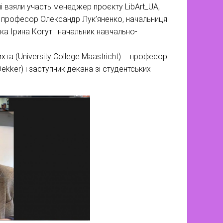
нні взяли участь менеджер проєкту LibArt_UA,
а професор Олександр Лук’яненко, начальниця
тка Ірина Когут і начальник навчально-
а (University College Maastricht) – професор
ekker) і заступник декана зі студентських