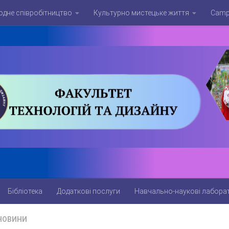
дне співробітництво
Культурно мистецьке життя
Campu
Бібліотека
Додаткові послуги
Навчально-наукові лаборат
НОВИНИ