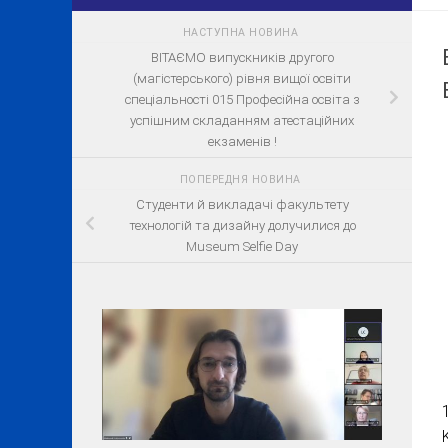
НАСТУПНА НОВИНА
ВІТАЄМО випускників другого
(магістерського) рівня вищої освіти
спеціальності 015 Професійна освіта з
успішним складанням атестаційних
екзаменів !
ПОПЕРЕДНЯ НОВИНА
Студенти й викладачі факультету
технологій та дизайну долучилися до
Museum Selfie Day