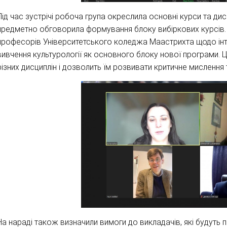
Під час зустрічі робоча група окреслила основні курси та дис
предметно обговорила формування блоку вибіркових курсів.
професорів Університетського коледжа Маастрихта щодо інт
вивчення культурології як основного блоку нової програми. 
різних дисциплін і дозволить їм розвивати критичне мислення 
На нараді також визначили вимоги до викладачів, які будуть