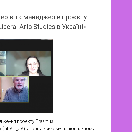
ерів та менеджерів проєкту
eral Arts Studies в Україні»
вадження проєкту Erasmus+
і» (LibArt_UA) у Полтавському національному