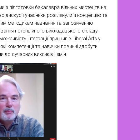
и з підготовки бакалавра вільних мистецтв на
ас дискусії учасники розглянули її концепцію та
тним методикам навчання та запозиченню
ання потенційного викладацького складу.
ливість інтеграції принципів Liberal Arts у
які компетенції та навички повинні здобути
 до сучасних викликів і змін.