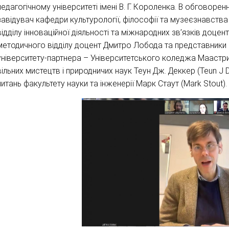
педагогічному університеті імені В. Г. Короленка. В обговоре
завідувач кафедри культурології, філософії та музеєзнавств
відділу інноваційної діяльності та міжнародних зв’язків доцен
методичного відділу доцент Дмитро Лобода та представники
університету-партнера – Університетського коледжа Маастрихт
вільних мистецтв і природничих наук Теун Дж. Деккер (Teun J D
питань факультету науки та інженерії Марк Стаут (Mark Stout).