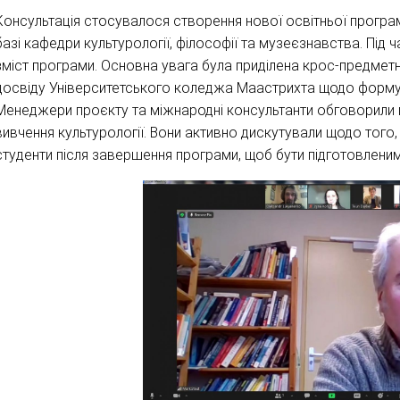
Консультація стосувалося створення нової освітньої програм
базі кафедри культурології, філософії та музеєзнавства. Під ч
зміст програми. Основна увага була приділена крос-предме
досвіду Університетського коледжа Маастрихта щодо формув
Менеджери проєкту та міжнародні консультанти обговорили мож
вивчення культурології. Вони активно дискутували щодо того, 
студенти після завершення програми, щоб бути підготовленими