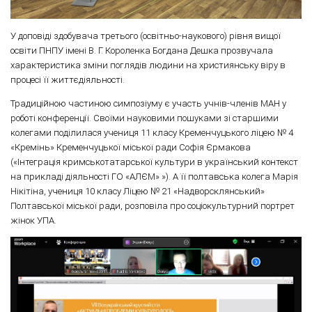
У доповіді здобувача третього (освітньо-наукового) рівня вищої
освіти ПНПУ імені В. Г. Короленка Богдана Дешка прозвучала
характеристика зміни поглядів людини на християнську віру в
процесі її життєдіяльності.
Традиційною частиною симпозіуму є участь учнів-членів МАН у
роботі конференції. Своїми науковими пошуками зі старшими
колегами поділилася учениця 11 класу Кременчуцького ліцею № 4
«Кремінь» Кременчуцької міської ради Софія Єрмакова
(«Інтеграція кримськотатарської культури в український контекст
на прикладі діяльності ГО «АЛЄМ» »). А її полтавська колега Марія
Нікітіна, учениця 10 класу Ліцею № 21 «Надворсклянський»
Полтавської міської ради, розповіла про соціокультурний портрет
жінок УПА.