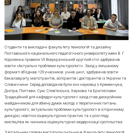
Студенти та викладачі факультету технологій та дизайну
Полтавського національного педагогічного університету імені В. Г.
Короленка провели VІI Всеукраїнський круглий стіл здобувачів
освіти «Актуальні проблеми культурології». Захід у змішаному
форматі об’єднав 129 учасників: учнів шкіл, здобувачів освіти
бакалаврату, магістрантів, аспірантів і докторантів із України та
Словаччини. Серед доповідачів були юні науковці з Кременчука,
Дніпра, Полтави, Сум, Слов’янська, Харкова та Братислави.
Традиційний для кафедри культурології захід став дискусійним
майданчиком для обміну думок молоді з теоретичних питань
культурології, актуальних проблеми культурології в історичному
дискурсі, новітніх соціокультурних практик та з розгляду
мистецтва як чинника соціокультурної модернізації суспільства.
З вітальним словом виступили очільниця факультету технологій