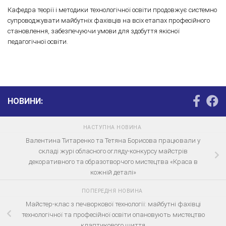
Кафедра теорії і методики технологічної освіти продовжує системно
супроводжувати майбутніх фахівців на всіх етапах професійного
становлення, забезпечуючи умови для здобуття якісної
педагогічної освіти.
НОВИНИ:
НАСТУПНА НОВИНА
Валентина Титаренко та Тетяна Борисова працювали у
складі журі обласного огляду-конкурсу майстрів
декоративного та образотворчого мистецтва «Краса в
кожній деталі»
ПОПЕРЕДНЯ НОВИНА
Майстер-клас з печворкової технології: майбутні фахівці
технологічної та професійної освіти опановують мистецтво
клаптикового шиття