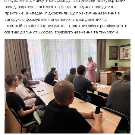
очікування від майбутнього досвіду та отримали низку корисних
порад щодо реалізації освітніх завдань під час проходження
практики. Викладачі підкреслили, що практичне навчання є
запорукою формування впевнених, відповідальних та
інноваційно-орієнтованих учителів, здатних якісно реалізовувати
освітню діяльність у сфері трудового навчання та технологій.