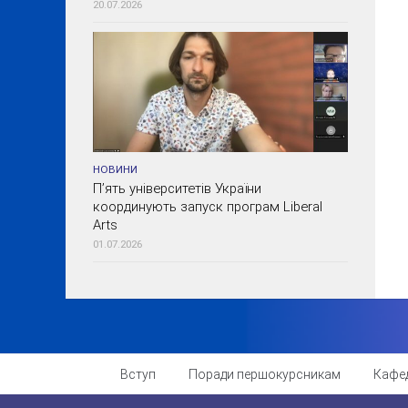
20.07.2026
НОВИНИ
П’ять університетів України
координують запуск програм Liberal
Arts
01.07.2026
Вступ
Поради першокурсникам
Кафе