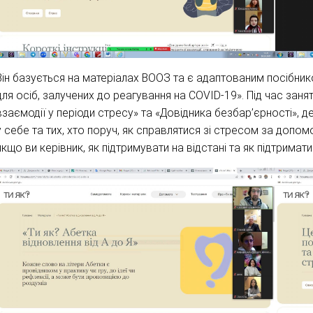
Він базується на матеріалах ВООЗ та є адаптованим посібник
для осіб, залучених до реагування на COVID-19». Під час зан
взаємодії у періоди стресу» та «Довідника безбар’єрності», д
у себе та тих, хто поруч, як справлятися зі стресом за допом
якщо ви керівник, як підтримувати на відстані та як підтрима