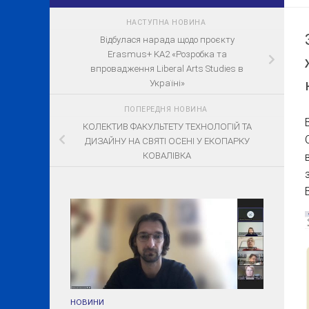
НАСТУПНА НОВИНА
Відбулася нарада щодо проєкту
Erasmus+ KA2 «Розробка та
впровадження Liberal Arts Studies в
Україні»
ПОПЕРЕДНЯ НОВИНА
КОЛЕКТИВ ФАКУЛЬТЕТУ ТЕХНОЛОГІЙ ТА
ДИЗАЙНУ НА СВЯТІ ОСЕНІ У ЕКОПАРКУ
КОВАЛІВКА
НОВИНИ