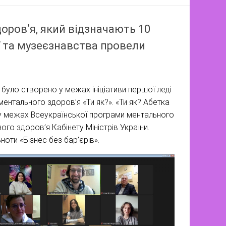
оровʼя, який відзначають 10
ії та музеєзнавства провели
 було створено у межах ініціативи першої леді
нтального здоров’я «Ти як?». «Ти як? Абетка
з у межах Всеукраїнської програми ментального
ого здоров’я Кабінету Міністрів України.
оти «Бізнес без бар’єрів».