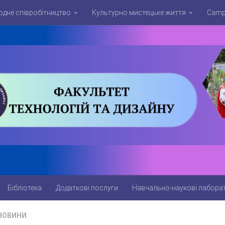
дне співробітництво
Культурно мистецьке життя
Campu
Бібліотека
Додаткові послуги
Навчально-наукові лаборат
НОВИНИ