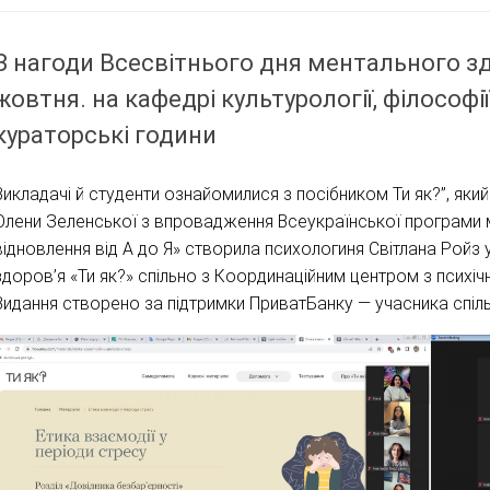
З нагоди Всесвітнього дня ментального зд
жовтня. на кафедрі культурології, філософ
кураторські години
Викладачі й студенти ознайомилися з посібником Ти як?”, який
Олени Зеленської з впровадження Всеукраїнської програми ме
відновлення від А до Я» створила психологиня Світлана Рой
здоров’я «Ти як?» спільно з Координаційним центром з психічн
Видання створено за підтримки ПриватБанку — учасника спільн