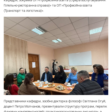
кафедри, зокрема ОП «Професійна освіта (Сфера обслуговування.
Готельно-ресторанна справа)» та ОП «Професійна освіта
(Транспорт та логістика)».
Представники кафедри, зосібно докторка філософі Світлана Огуй,
доцент Петро Молчанов, презентували структуру програм, перелік
фахових компетентностей і практикоорієнтованих дисциплін, а