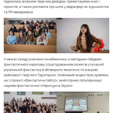
поділилась власним творчим досвідом, презентаціями книг і
проєктів, а також розповіла про шлях у медіасфері як журналістка
та PR-менеджерка.
У межах заходу учасники ознайомились із методами побудови
фантастичного наративу, структуруванням сюжетів у сучасній
українській фантастиці й обговорили тематичні та жанрові
особливості творчості Тараторіної. Особливий акцент було зроблено
на її проєкті «Фантастичні talk(s)», який сприяє популяризації
науково-фантастичної літератури в Україні.