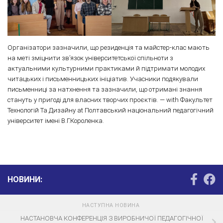
Організатори зазначили, що резиденція та майстер-клас мають
на меті зміцнити зв’язок університетської спільноти з
актуальними культурними практиками й підтримати молодих
читацьких і письменницьких ініціатив. Учасники подякували
письменниці за натхнення та зазначили, що отримані знання
стануть у пригоді для власних творчих проєктів. — with Факультет
Технологій Та Дизайну at Полтавський національний педагогічний
університет імені В.Г.Короленка.
НОВИНИ:
НАСТУПНА НОВИНА
НАСТАНОВЧА КОНФЕРЕНЦІЯ З ВИРОБНИЧОЇ ПЕДАГОГІЧНОЇ