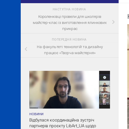
НАСТУПНА НОВИНА
Короленківці провели для школярів
майстер-клас із виготовлення ялинкових
прикрас
ПОПЕРЕДНЯ НОВИНА
На факультеті технологій та дизайну
працює «Творча майстерня»
НОВИНИ
Відбулася координаційна зустріч
партнерів проєкту LibArt_UA щодо