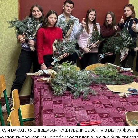
Після рукоділля відвідувачі куштували варення з різних фрукті
розповіли про корисні особливості плодів, з яких були пригот