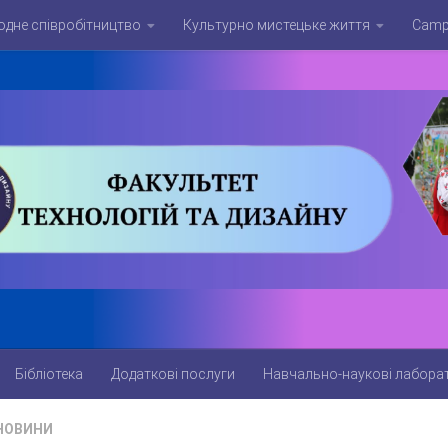
дне співробітництво
Культурно мистецьке життя
Campu
Бібліотека
Додаткові послуги
Навчально-наукові лаборат
НОВИНИ