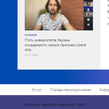
НОВИНИ
П’ять університетів України
координують запуск програм Liberal
Arts
01.07.2026
Вступ
Поради першокурсникам
Кафе
Факультет технологій та дизайну - ПНПУ