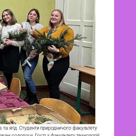
в та ягід. Студенти природничого факультету
овані солодощі. Гості з факультету технологій