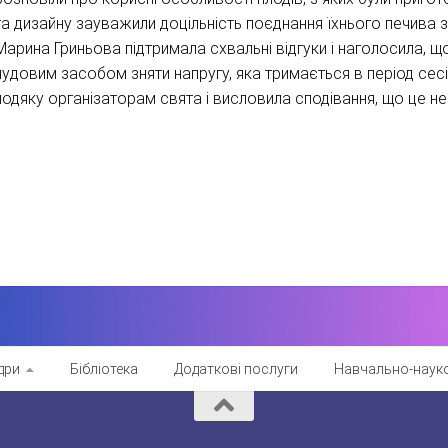
та дизайну зауважили доцільність поєднання їхнього печива 
Марина Гриньова підтримала схвальні відгуки і наголосила, щ
чудовим засобом зняти напругу, яка тримається в період сесі
подяку організаторам свята і висловила сподівання, що це не
дри
Бібліотека
Додаткові послуги
Навчально-науко