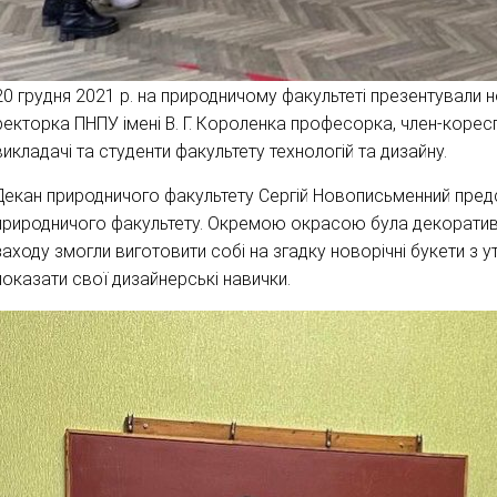
20 грудня 2021 р. на природничому факультеті презентували н
ректорка ПНПУ імені В. Г. Короленка професорка, член-коре
викладачі та студенти факультету технологій та дизайну.
Декан природничого факультету Сергій Новописьменний предс
природничого факультету. Окремою окрасою була декоративна
заходу змогли виготовити собі на згадку новорічні букети з 
показати свої дизайнерські навички.