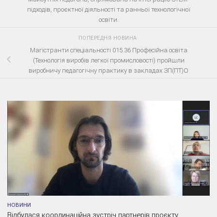
підходів, проєктної діяльності та ранньої технологічної
освіти.
ПОПЕРЕДНЯ НОВИНА
Магістранти спеціальності 015.36 Професійна освіта
(Технологія виробів легкої промисловості) пройшли
виробничу педагогічну практику в закладах ЗП(ПТ)О
НОВИНИ
Відбулася координаційна зустріч партнерів проєкту