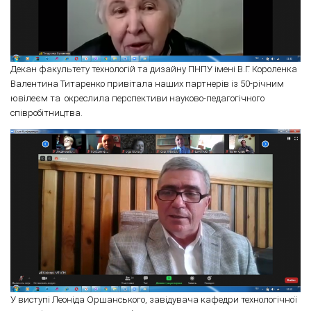
Декан факультету технологій та дизайну ПНПУ імені В.Г. Короленка
Валентина Титаренко привітала наших партнерів із 50-річним
ювілеєм та окреслила перспективи науково-педагогічного
співробітництва.
У виступі Леоніда Оршанського, завідувача кафедри технологічної