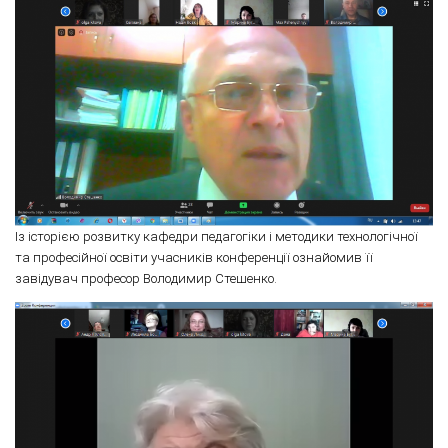
Із історією розвитку кафедри педагогіки і методики технологічної
та професійної освіти учасників конференції ознайомив її
завідувач професор Володимир Стешенко.