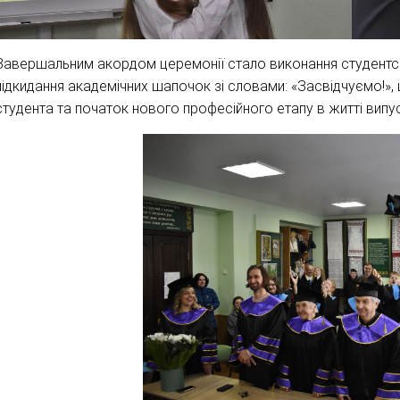
Завершальним акордом церемонії стало виконання студентсь
підкидання академічних шапочок зі словами: «Засвідчуємо!»
студента та початок нового професійного етапу в житті випус