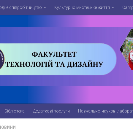
дне співробітництво
Культурно мистецьке життя
Campu
Бібліотека
Додаткові послуги
Навчально-наукові лаборат
НОВИНИ