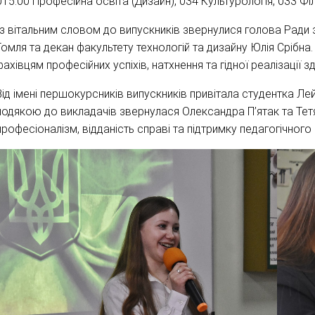
015.00 Професійна освіта (Дизайн), 034 Культурологія, 033 Фі
Із вітальним словом до випускників звернулися голова Ради з
Гомля та декан факультету технологій та дизайну Юлія Срібн
фахівцям професійних успіхів, натхнення та гідної реалізації з
Від імені першокурсників випускників привітала студентка Лей
подякою до викладачів звернулася Олександра П’ятак та Тет
професіоналізм, відданість справі та підтримку педагогічного