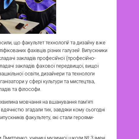
осили, що факультет технологій та дизайну вже
іфікованих фахівців різних галузей. Випускники
кладачі закладів професійної (професійно-
икладачі закладів фахової передвищої, вищої
зашкільної освіти, дизайнери та технологи
ганізатори у сфері культури та мистецтва,
ладів та філософи.
вилина мовчання на вшанування пам’яті
 вдячністю згадали тих, завдяки кому сьогодні
пускників факультету, які стали героями-
Дмитренко, учениці музичної школи № 3 імені