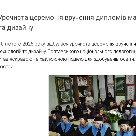
Урочиста церемонія вручення дипломів маг
та дизайну
10 лютого 2026 року відбулася урочиста церемонія вручення
технологій та дизайну Полтавського національного педагогічно
став яскравою та хвилюючою подією для здобувачів освіти, ви
гостей.