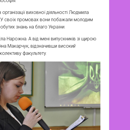
лософія.
 організації виховної діяльності Людмила
а. У своїх промовах вони побажали молодим
добутих знань на благо України.
ла Нарожна. А від імені випускників зі щирою
яна Макарчук, відзначивши високий
 колективу факультету.