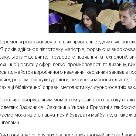
Церемонія розпочалася з теплих привітань ведучих, які нагол
27 років здійснює підготовку магістрів, формуючи висококвал
факультету – це вчителі трудового навчання та технологій, ви
технічної) освіти у сфері легкої промисловості та дизайну, в
освіти, майстри виробничого навчання, керівники закладів по
одягу, рекламісти, культурологи, режисери масових дійств, ор
фахівці бібліотечної справи, методисти культурно-освітніх зак
Особливо зворушливим моментом урочистого заходу стала х
полеглих Захисників і Захисниць України. Присутні з глибокою
маємо можливість навчатися й будувати майбутнє, а також ви
янголами.
Святкову атмосферу заходу доповнив творчий виступ Дарини 