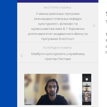
НАСТУПНА НОВИНА
У межах реалізації програми
міжнародної співпраці кафедри
культурології, філософії та
музеєзнавства імені В. Г. Короленка
розпочався етап академічного обміну за
програмою Erasmus+
ПОПЕРЕДНЯ НОВИНА
Майбутні культурологи у музейному
просторі Полтави