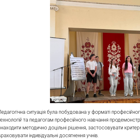
Педагогічна ситуація була побудована у форматі професійног
технологій та педагогам професійного навчання продемонструв
знаходити методично доцільні рішення, застосовувати критері
враховувати індивідуальні досягнення учнів.