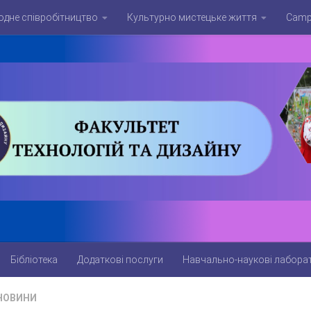
дне співробітництво
Культурно мистецьке життя
Campu
Бібліотека
Додаткові послуги
Навчально-наукові лаборат
НОВИНИ