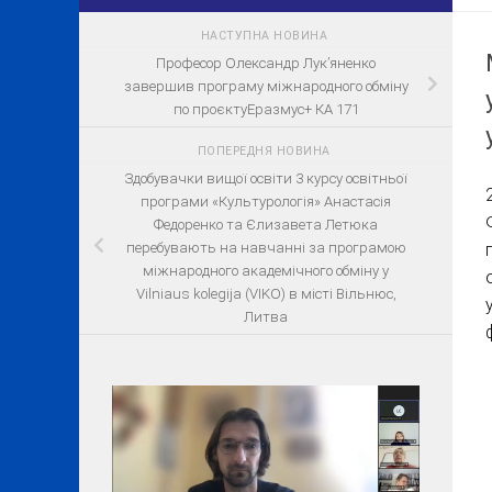
НАСТУПНА НОВИНА
Професор Олександр Лукʼяненко
завершив програму міжнародного обміну
по проєктуЕразмус+ КА 171
ПОПЕРЕДНЯ НОВИНА
Здобувачки вищої освіти 3 курсу освітньої
програми «Культурологія» Анастасія
Федоренко та Єлизавета Летюка
перебувають на навчанні за програмою
міжнародного академічного обміну у
Vilniaus kolegija (VIKO) в місті Вільнюс,
Литва