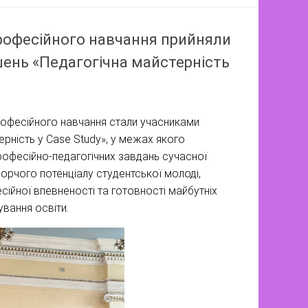
професійного навчання прийняли
шень «Педагогічна майстерність
професійного навчання стали учасниками
рність у Case Study», у межах якого
офесійно-педагогічних завдань сучасної
рчого потенціалу студентської молоді,
ійної впевненості та готовності майбутніх
вання освіти.