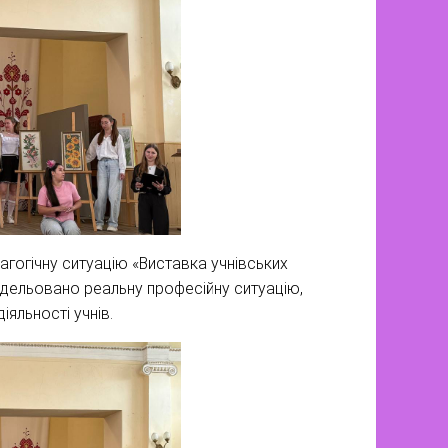
гогічну ситуацію «Виставка учнівських
змодельовано реальну професійну ситуацію,
іяльності учнів.