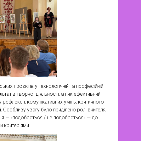
ких проєктів у технологічній та професійній
татів творчої діяльності, а і як ефективний
рефлексії, комунікативних умінь, критичного
. Особливу увагу було приділено ролі вчителя,
ня — «подобається / не подобається» — до
 критеріями.