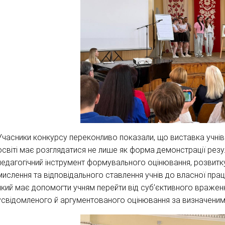
Учасники конкурсу переконливо показали, що виставка учнівсь
освіті має розглядатися не лише як форма демонстрації резуль
педагогічний інструмент формувального оцінювання, розвитку 
мислення та відповідального ставлення учнів до власної праці
який має допомогти учням перейти від суб’єктивного вражен
усвідомленого й аргументованого оцінювання за визначеними