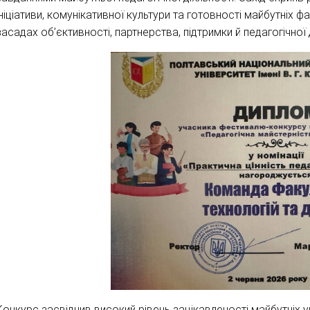
ініціативи, комунікативної культури та готовності майбутніх фах
засадах об’єктивності, партнерства, підтримки й педагогічної
Конкурс засвідчив високий рівень зацікавленості майбутніх у