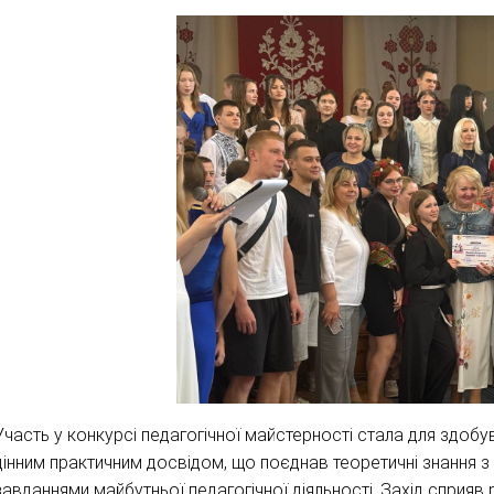
Участь у конкурсі педагогічної майстерності стала для здобув
цінним практичним досвідом, що поєднав теоретичні знання з
завданнями майбутньої педагогічної діяльності. Захід сприяв