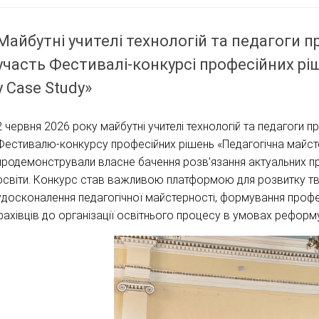
Майбутні учителі технологій та педагоги 
участь Фестивалі-конкурсі професійних рі
у Case Study»
2 червня 2026 року майбутні учителі технологій та педагоги 
Фестивалю-конкурсу професійних рішень «Педагогічна майсте
продемонстрували власне бачення розв’язання актуальних пр
освіти. Конкурс став важливою платформою для розвитку тво
удосконалення педагогічної майстерності, формування профес
фахівців до організації освітнього процесу в умовах реформу