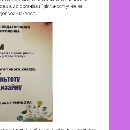
івців до організації діяльності учнів на
 доброзичливості.
чителів технологій та педагогів професійного