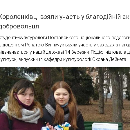
Короленківці взяли участь у благодійній ак
добровольця
Студенти-культурологи Полтавського національного педагогічн
із доцентом Ренатою Винничук взяли участь у заходах з наг
відзначається у нашій державі 14 березня. Подію ініціювала
культури, випускниця кафедри культурології Оксана Дейнега.