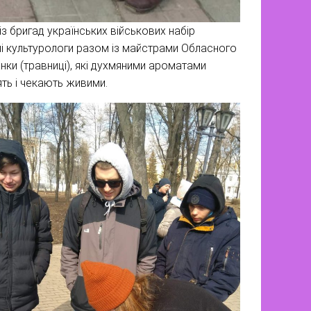
із бригад українських військових набір
тні культурологи разом із майстрами Обласного
нки (травниці), які духмяними ароматами
ять і чекають живими.