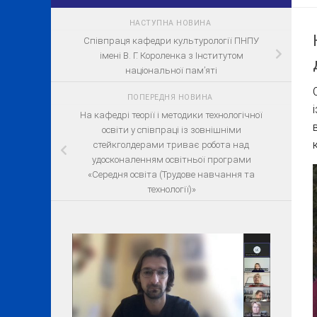
НАСТУПНА НОВИНА
Співпраця кафедри культурології ПНПУ
імені В. Г. Короленка з Інститутом
національної пам’яті
ПОПЕРЕДНЯ НОВИНА
На кафедрі теорії і методики технологічної
освіти у співпраці із зовнішніми
стейкголдерами триває робота над
удосконаленням освітньої програми
«Середня освіта (Трудове навчання та
технології)»