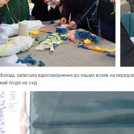
Молодь записала відеозвернення до наших воїнів на передов
який поїде на схід.