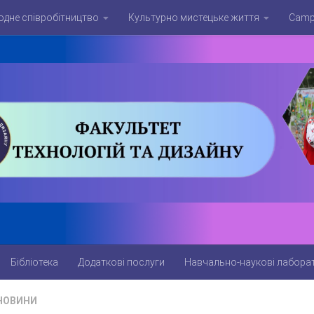
дне співробітництво
Культурно мистецьке життя
Campu
Бібліотека
Додаткові послуги
Навчально-наукові лаборат
НОВИНИ