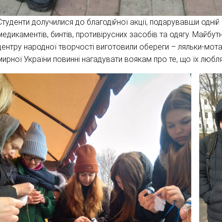
Студенти долучилися до благодійної акції, подарувавши одній 
медикаментів, бинтів, противірусних засобів та одягу. Майбу
центру народної творчості виготовили обереги – ляльки-мота
мирної України повинні нагадувати воякам про те, що їх любл