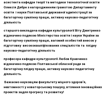
асистента кафедри теорії та методики технологічної освіти
Олексія Дебре з нагородженням грамотою Департаменту
освіти і науки Полтавської державної адміністрації за
багаторічну сумлінну працю, активну науково-педагогічну
діяльність
старшого викладача кафедри культурології Віту Дмитренко
відзначено подякою Міністерства освіти і науки України за
багаторічну сумлінну працю, вагомий особистий внесок у
підготовку висококваліфікованих спеціалістів та плідну
науково-педагогічну діяльність
професора кафедри культурології Любов Кравченко
відзначено подякою Полтавської обласної ради за
багаторічну плідну працю, активну науково-педагогічну
діяльність.
Бажаємо науковцям факультету міцного здоров’я,
невтомності у новаторському пошуку, втілення інноваційних
проектів задля прогресу та розвитку!