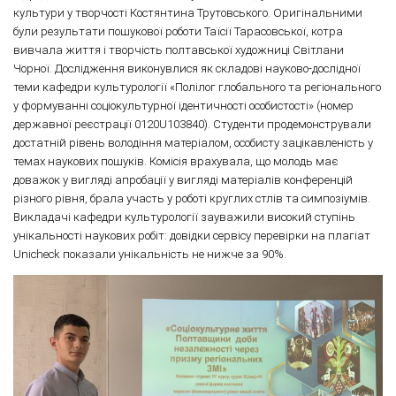
культури у творчості Костянтина Трутовського. Оригінальними
були результати пошукової роботи Таїсії Тарасовської, котра
вивчала життя і творчість полтавської художниці Світлани
Чорної. Дослідження виконувлися як складові науково-дослідної
теми кафедри культурології «Полілог глобального та регіонального
у формуванні соціокультурної ідентичності особистості» (номер
державної реєстрації 0120U103840). Студенти продемонстрували
достатній рівень володіння матеріалом, особисту зацікавленість у
темах наукових пошуків. Комісія врахувала, що молодь має
доважок у вигляді апробації у вигляді матеріалів конференцій
різного рівня, брала участь у роботі круглих стлів та симпозіумів.
Викладачі кафедри культурології зауважили високий ступінь
унікальності наукових робіт: довідки сервісу перевірки на плагіат
Unicheck показали унікальність не нижче за 90%.