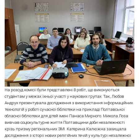
На розсуд комісії були представлені 8 робіт, що виконуються
студентам у межах їхньої участі у наукових групах. Так, Любов
Андрух презентувала дослідження з використання інформаційних
технологій у роботі сучасної бібліотеки на прикладі Полтавської
обласної бібліотеки для дітей імені Панаса Мирного. Микола Лоза
вивчав соціокультурне життя Полтавщини доби незалежності
крізь призму регіональних ЗМІ. Катерина Калюжна захищала
дослідження з історії нових релігійних течій у культурі незалежної