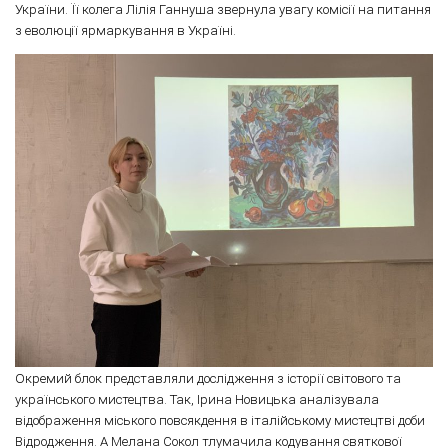
України. Її колега Лілія Ганнуша звернула увагу комісії на питання
з еволюції ярмаркування в Україні.
Окремий блок представляли дослідження з історії світового та
українського мистецтва. Так, Ірина Новицька аналізувала
відображення міського повсякдення в італійському мистецтві доби
Відродження. А Мелана Сокол тлумачила кодування святкової