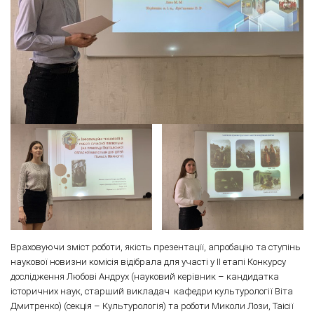
Враховуючи зміст роботи, якість презентації, апробацію та ступінь
наукової новизни комісія відібрала для участі у ІІ етапі Конкурсу
дослідження Любові Андрух (науковий керівник – кандидатка
історичних наук, старший викладач кафедри культурології Віта
Дмитренко) (секція – Культурологія) та роботи Миколи Лози, Таісії