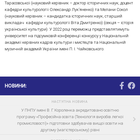
Тарасовської (науковий керівник – доктор історичних наук, доцент
кафедри культурології Олександр Лук’яненко) та Мелани Сокол
(науковий керівник – кандидатка історичних наук, старший
викладач кафедри культурології Віта Дмитренко) (секція – історія
української культури). У 2022 році переможці представлятимуть
університет на підсумковій конференції конкурсу у Національній
академії керівних кадрів культури і мистецтв та Національній
музичній академій України імені П. І. Чайковського.
НОВИНИ:
НАСТУПНА НОВИНА
У ПНПУ імені В. Г. Короленка акредитовано освітню
програму «Професійна освіта (Технологія виробів легкої
промисловості)» підготовки здобувачів вищої освіти на
другому (магістерському) рівні