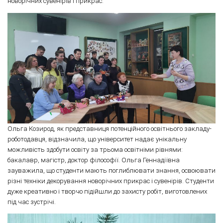
новорічних сувенірів і прикрас.
Ольга Козирод, як представниця потенційного освітнього закладу-
роботодавця, відзначила, що університет надає унікальну
можливість здобути освіту за трьома освітніми рівнями:
бакалавр, магістр, доктор філософії. Ольга Геннадіївна
зауважила, що студенти мають поглиблювати знання, освоювати
різні техніки декорування новорічних прикрас і сувенірів. Студенти
дуже креативно і творчо підійшли до захисту робіт, виготовлених
під час зустрічі.