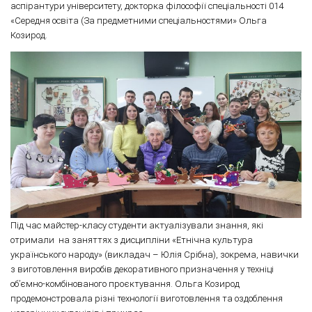
аспірантури університету, докторка філософії спеціальності 014
«Середня освіта (За предметними спеціальностями» Ольга
Козирод.
Під час майстер-класу студенти актуалізували знання, які
отримали на заняттях з дисципліни «Етнічна культура
українського народу» (викладач – Юлія Срібна), зокрема, навички
з виготовлення виробів декоративного призначення у техніці
об’ємно-комбінованого проєктування. Ольга Козирод
продемонстровала різні технології виготовлення та оздоблення