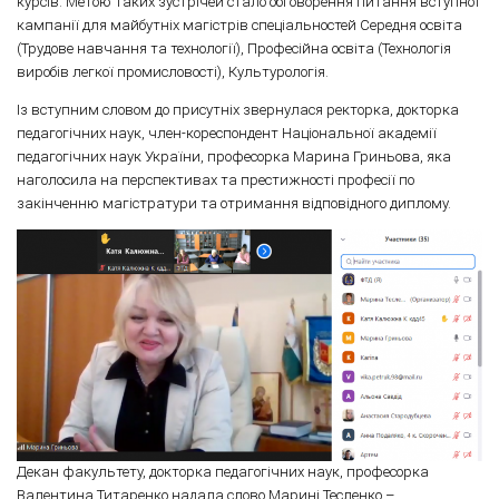
курсів. Метою таких зустрічей стало обговорення питання вступної
кампанії для майбутніх магістрів спеціальностей Середня освіта
(Трудове навчання та технології), Професійна освіта (Технологія
виробів легкої промисловості), Культурологія.
Із вступним словом до присутніх звернулася ректорка, докторка
педагогічних наук, член-кореспондент Національної академії
педагогічних наук України, професорка Марина Гриньова, яка
наголосила на перспективах та престижності професії по
закінченню магістратури та отримання відповідного диплому.
Декан факультету, докторка педагогічних наук, професорка
Валентина Титаренко надала слово Марині Тесленко –