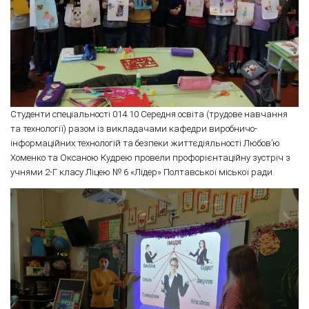
Студенти спеціальності 014.10 Середня освіта (трудове навчання
та технології) разом із викладачами кафедри виробничо-
інформаційних технологій та безпеки життєдіяльності Любов’ю
Хоменко та Оксаною Кудрею провели профорієнтаційну зустріч з
учнями 2-Г класу Ліцею № 6 «Лідер» Полтавської міської ради.