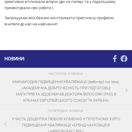
креативно втілювали власні ідеї на папері та у подальшому
презентували свої роботи:)
Запрошуємо всіх бажаючих отримати престижну професію
вчителя до нас на навчання!
НОВИНИ:
НАСТУПНА НОВИНА
МІЖНАРОДНE ПІДВИЩЕННЯ КВАЛІФІКАЦІЇ (вебінар) на тему:
«АКАДЕМІЧНА ДОБРОЧЕСНІСТЬ ПРИ ПІДГОТОВЦІ
МАГІСТРІВ ТА ЗДОБУВАЧІВ ДОКТОРА ФІЛОСОФІЇ (PhD) В
КРАЇНАХ ЄВРОПЕЙСЬКОГО СОЮЗУ ТА УКРАЇНІ»
ПОПЕРЕДНЯ НОВИНА
УЧАСТЬ ДОЦЕНТКИ ЛЮБОВІ ХОМЕНКО У ПІЛОТНОМУ КУРСІ
ПІДВИЩЕННЯ КВАЛІФІКАЦІЇ «БРЕНД НАУКОВЦЯ В
ЦИФРОВОМУ СВІТІ»