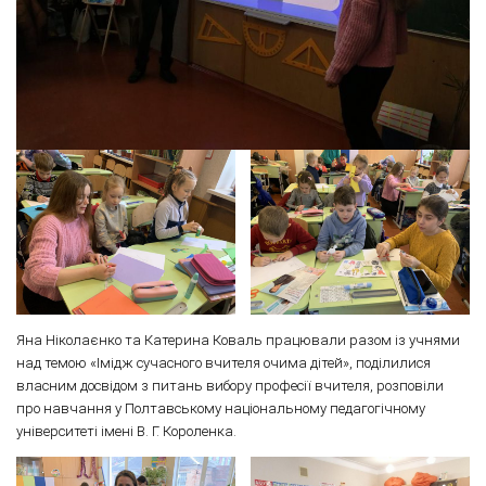
Яна Ніколаєнко та Катерина Коваль працювали разом із учнями
над темою «Імідж сучасного вчителя очима дітей», поділилися
власним досвідом з питань вибору професії вчителя, розповіли
про навчання у Полтавському національному педагогічному
університеті імені В. Г. Короленка.