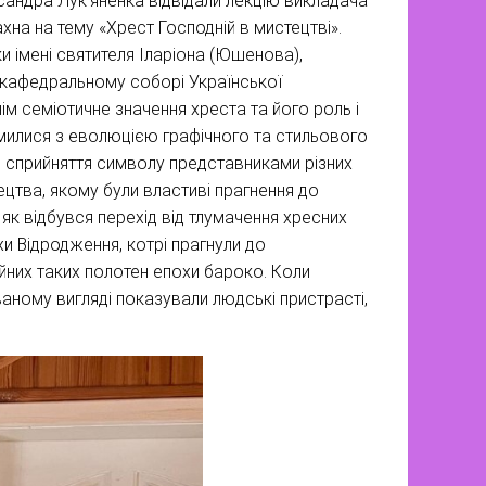
ксандра Лук’яненка відвідали лекцію викладача
на на тему «Хрест Господній в мистецтві».
и імені святителя Іларіона (Юшенова),
 кафедральному соборі Української
м семіотичне значення хреста та його роль і
омилися з еволюцією графічного та стильового
ні сприйняття символу представниками різних
ецтва, якому були властиві прагнення до
 як відбувся перехід від тлумачення хресних
и Відродження, котрі прагнули до
ійних таких полотен епохи бароко. Коли
ваному вигляді показували людські пристрасті,