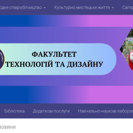
дне співробітництво
Культурно мистецьке життя
Campu
Бібліотека
Додаткові послуги
Навчально-наукові лаборат
НОВИНИ