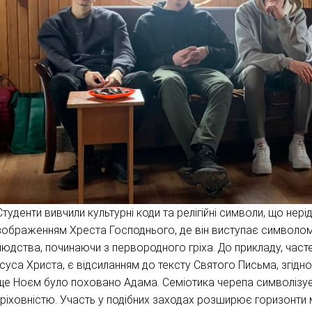
Студенти вивчили культурні коди та релігійні символи, що нері
зображенням Хреста Господнього, де він виступає символом в
людства, починаючи з первородного гріха. До прикладу, час
Ісуса Христа, є відсиланням до тексту Святого Письма, згідно 
ще Ноєм було поховано Адама. Семіотика черепа символізує
гріховністю. Участь у подібних заходах розширює горизонти