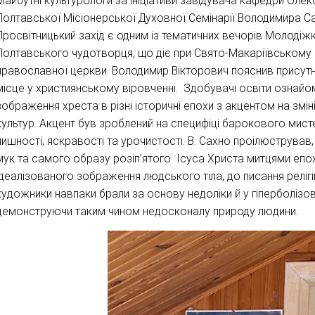
Майбутні культурологи за ініціативи завідувача кафедри Оле
Полтавської Місіонерської Духовної Семінарії Володимира Сах
Просвітницький захід є одним із тематичних вечорів Молодіжк
Полтавського чудотворця, що діє при Свято-Макаріївському
православної церкви. Володимир Вікторович пояснив присутні
місце у християнському віровченні. Здобувачі освіти ознай
зображення хреста в різні історичні епохи з акцентом на змі
культур. Акцент був зроблений на специфіці барокового мист
пишності, яскравості та урочистості. В. Сахно проілюстрував,
мук та самого образу розіп’ятого Ісуса Христа митцями епох
ідеалізованого зображення людського тіла, до писання реліг
художники навпаки брали за основу недоліки й у гіперболізо
демонструючи таким чином недосконалу природу людини.