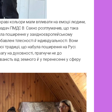
скраві кольори мали впливати на емоції людини,
икладач ПМДС В. Сахно розтлумачив, що така
абула поширення у західноєвропейському
авлені тілесності й індивідуальності. Вони
ої традиції, що набула поширення на Русі.
гу на духовності, прагнучи не до
ваність від земного й у перенесенні у сферу