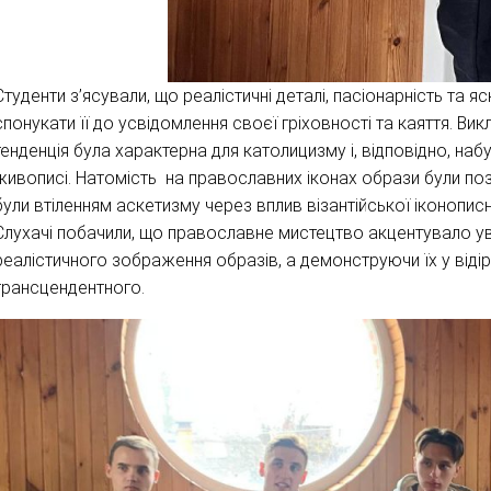
Студенти з’ясували, що реалістичні деталі, пасіонарність та я
спонукати її до усвідомлення своєї гріховності та каяття. В
тенденція була характерна для католицизму і, відповідно, н
живописі. Натомість на православних іконах образи були позб
були втіленням аскетизму через вплив візантійської іконописн
Слухачі побачили, що православне мистецтво акцентувало ува
реалістичного зображення образів, а демонструючи їх у відір
трансцендентного.