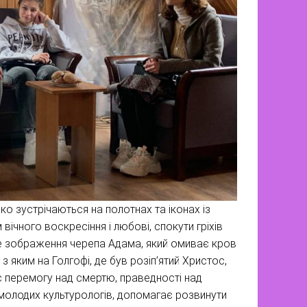
дко зустрічаються на полотнах та іконах із
ічного воскресіння і любові, спокути гріхів
те зображення черепа Адама, який омиває кров
з яким на Голгофі, де був розіп’ятий Христос,
 перемогу над смертю, праведності над
 молодих культурологів, допомагає розвинути