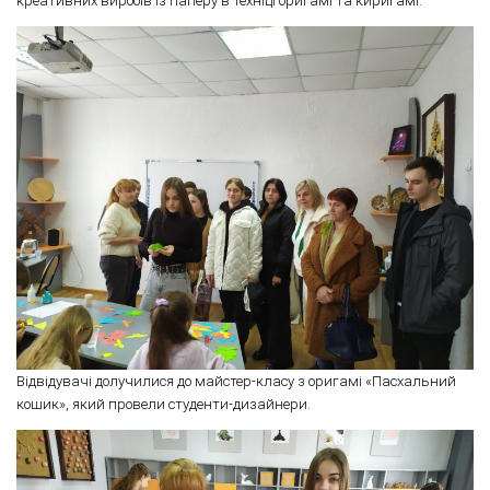
креативних виробів із паперу в техніці оригамі та киригамі.
Відвідувачі долучилися до майстер-класу з оригамі «Пасхальний
кошик», який провели студенти-дизайнери.