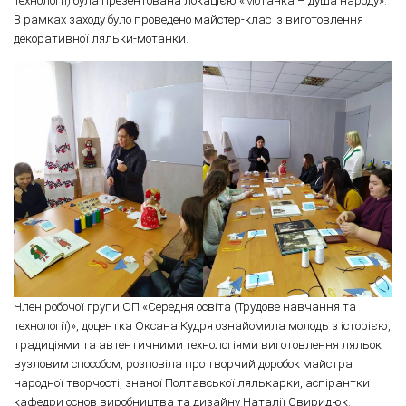
технології) була презентована локацією «Мотанка – душа народу».
В рамках заходу було проведено майстер-клас із виготовлення
декоративної ляльки-мотанки.
Член робочої групи ОП «Середня освіта (Трудове навчання та
технології)», доцентка Оксана Кудря ознайомила молодь з історією,
традиціями та автентичними технологіями виготовлення ляльок
вузловим способом, розповіла про творчий доробок майстра
народної творчості, знаної Полтавської лялькарки, аспірантки
кафедри основ виробництва та дизайну Наталії Свиридюк.