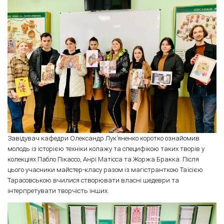
Завідувач кафедри Олександр Лук’яненко коротко ознайомив
молодь із історією техніки колажу та специфікою таких творів у
колекціях Пабло Пікассо, Анрі Матісса та Жоржа Бракка. Після
цього учасники майстер-класу разом із магістранткою Таїсією
Тарасовською вчилися створювати власні шедеври та
інтерпретувати творчість інших.