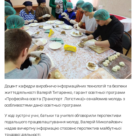
Доцент кафедри виробничо-інформаційних технологій та безпеки
життєдіяльності Валерій Титаренко, гарант освітньої програми
«Професійна освіта (Транспорт. Логістика)» ознайомив молодь з
особливостями даної освітньої програми.
У ході зустрічі учні, батьки та учителі обговорили перспективи
подальшого працевлаштування молоді, Валерій Миколайович
надав вичерпну інформацію стосовно перспектив майбутньої
трудової діяльності.