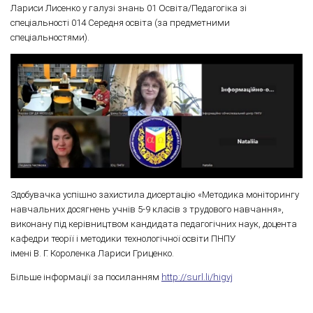
Лариси Лисенко у галузі знань 01 Освіта/Педагогіка зі
спеціальності 014 Середня освіта (за предметними
спеціальностями).
Здобувачка успішно захистила дисертацію «Методика моніторингу
навчальних досягнень учнів 5-9 класів з трудового навчання»,
виконану під керівництвом кандидата педагогічних наук, доцента
кафедри теорії і методики технологічної освіти ПНПУ
імені В. Г. Короленка Лариси Гриценко.
Більше інформації за посиланням
http://surl.li/higvj