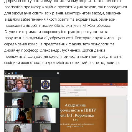
доброчесності у поточному навчальному році. Світлана Ленська
розповіла про інформаційно-просвітницькі заходи, які проводяться
для здобувачів освіти всіх рівнів, моніторингові заходи, здійснені
відділом забезпечення якості освіти та акредитації, семінари,
проведені співробітниками бібліотеки імені М. Жовтобрюха.
Студенти отримали покрокову інструкцію реагування на
порушення академічної доброчесності. Лекторка зауважила, що
серед членів комісії є представник факультету технологій та
дизайну, професор Олександр Лук’яненко. Доповідачка
повідомила, що зусилля комісії принесли позитивні результати,
оскільки жодної скарги до комісії за поточний рік не надходило.