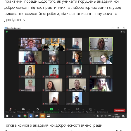
практичні поради щодо того, як уникати порушень академічної
доброчесності під час практичних та лабораторних занять, у ході
виконання самостійної роботи, під час написання наукових та
досліджень.
Голова комісії з академічної доброчесності вченої ради