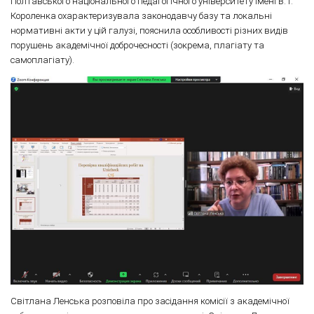
Полтавського національного педагогічного університету імені В. Г.
Короленка охарактеризувала законодавчу базу та локальні
нормативні акти у цій галузі, пояснила особливості різних видів
порушень академічної доброчесності (зокрема, плагіату та
самоплагіату).
Світлана Ленська розповіла про засідання комісії з академічної