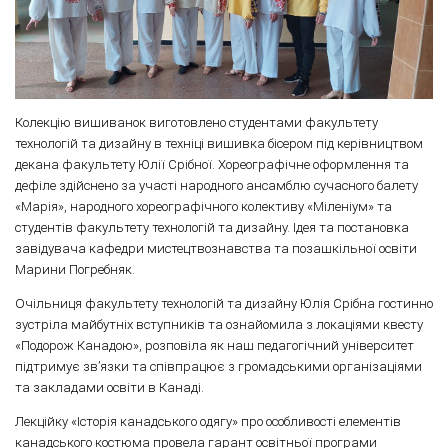
Колекцію вишиванок виготовлено студентами факультету
технологій та дизайну в техніці вишивка бісером під керівництвом
декана факультету Юлії Срібної. Хореографічне оформлення та
дефіле здійснено за участі народного ансамблю сучасного балету
«Марія», народного хореографічного колективу «Міленіум» та
студентів факультету технологій та дизайну. Ідея та постановка
завідувача кафедри мистецтвознавства та позашкільної освіти
Марини Погребняк.
Очільниця факультету технологій та дизайну Юлія Срібна гостинно
зустріла майбутніх вступників та ознайомила з локаціями квесту
«Подорож Канадою», розповіла як наш педагогічний університет
підтримує зв’язки та співпрацює з громадськими організаціями
та закладами освіти в Канаді.
Лекційку «Історія канадського одягу» про особливості елементів
канадського костюма провела гарант освітньої програми