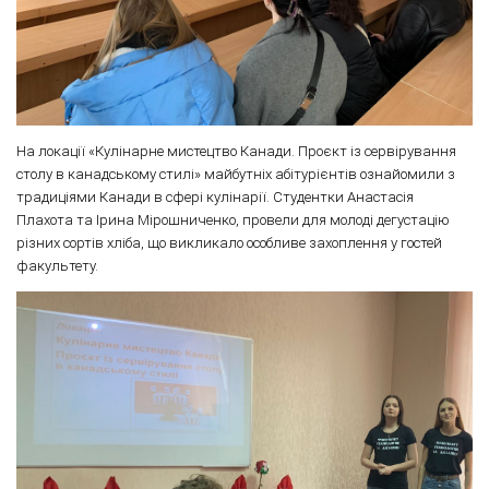
На локації «Кулінарне мистецтво Канади. Проєкт із сервірування
столу в канадському стилі» майбутніх абітурієнтів ознайомили з
традиціями Канади в сфері кулінарії. Студентки Анастасія
Плахота та Ірина Мірошниченко, провели для молоді дегустацію
різних сортів хліба, що викликало особливе захоплення у гостей
факультету.