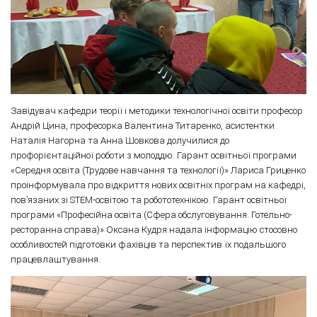
Завідувач кафедри теорії і методики технологічної освіти професор
Андрій Цина, професорка Валентина Титаренко, асистентки
Наталія Нагорна та Анна Шовкова долучилися до
профорієнтаційної роботи з молоддю. Гарант освітньої програми
«Середня освіта (Трудове навчання та технології)» Лариса Гриценко
проінформувала про відкриття нових освітніх програм на кафедрі,
пов’язаних зі STEM-освітою та робототехнікою. Гарант освітньої
програми «Професійна освіта (Сфера обслуговування. Готельно-
ресторанна справа)» Оксана Кудря надала інформацію стосовно
особливостей підготовки фахівців та перспектив їх подальшого
працевлаштування.