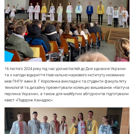
16 лютого 2024 року під час урочистостей до Дня єднання України
та з нагоди відкриття Навчально-наукового інституту іноземних
мов ПНПУ імені В. Г. Короленка викладачі та студенти факультету
технологій та дизайну презентували колекцію вишиванок «Квітуча
перлина України», а також для майбутніх абітурієнтів підготували
квест «Подорож Канадою».