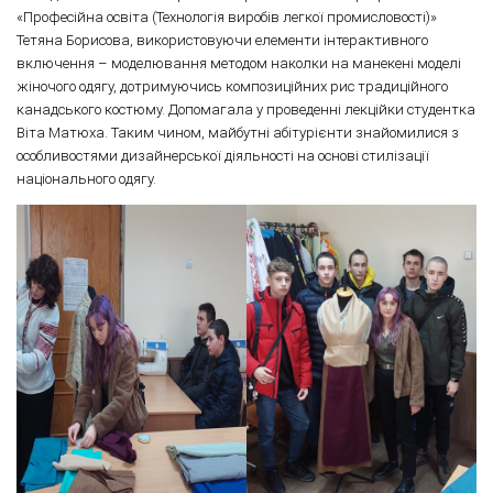
«Професійна освіта (Технологія виробів легкої промисловості)»
Тетяна Борисова, використовуючи елементи інтерактивного
включення – моделювання методом наколки на манекені моделі
жіночого одягу, дотримуючись композиційних рис традиційного
канадського костюму. Допомагала у проведенні лекційки студентка
Віта Матюха. Таким чином, майбутні абітурієнти знайомилися з
особливостями дизайнерської діяльності на основі стилізації
національного одягу.