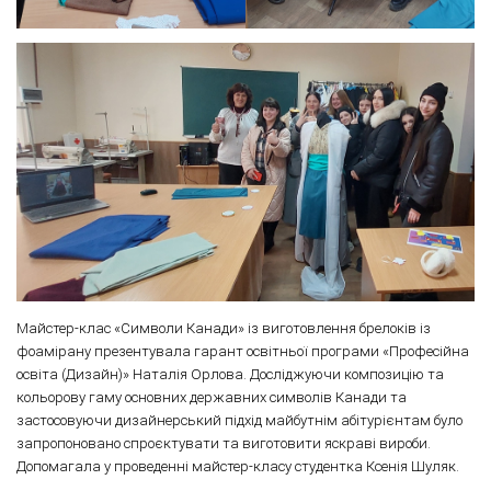
Майстер-клас «Символи Канади» із виготовлення брелоків із
фоамірану презентувала гарант освітньої програми «Професійна
освіта (Дизайн)» Наталія Орлова. Досліджуючи композицію та
кольорову гаму основних державних символів Канади та
застосовуючи дизайнерський підхід майбутнім абітурієнтам було
запропоновано спроєктувати та виготовити яскраві вироби.
Допомагала у проведенні майстер-класу студентка Ксенія Шуляк.