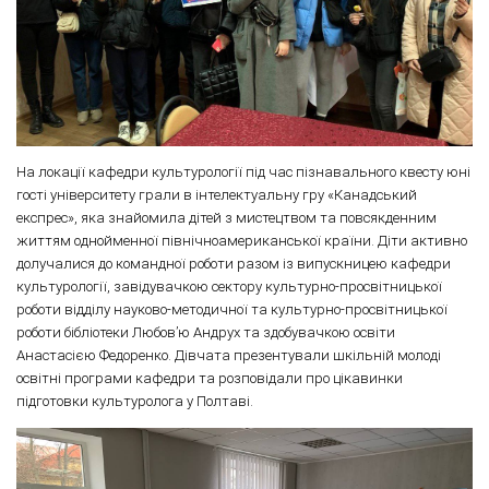
На локації кафедри культурології під час пізнавального квесту юні
гості університету грали в інтелектуальну гру «Канадський
експрес», яка знайомила дітей з мистецтвом та повсякденним
життям однойменної північноамериканської країни. Діти активно
долучалися до командної роботи разом із випускницею кафедри
культурології, завідувачкою сектору культурно-просвітницької
роботи відділу науково-методичної та культурно-просвітницької
роботи бібліотеки Любов’ю Андрух та здобувачкою освіти
Анастасією Федоренко. Дівчата презентували шкільній молоді
освітні програми кафедри та розповідали про цікавинки
підготовки культуролога у Полтаві.