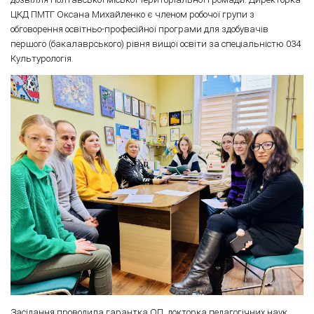
ЦКД ПМТГ Оксана Михайленко є членом робочої групи з
обговорення освітньо-професійної програми для здобувачів
першого (бакалаврського) рівня вищої освіти за спеціальністю 034
Культурологія.
Засідання проводила гарантка ОП, докторка педагогічних наук,