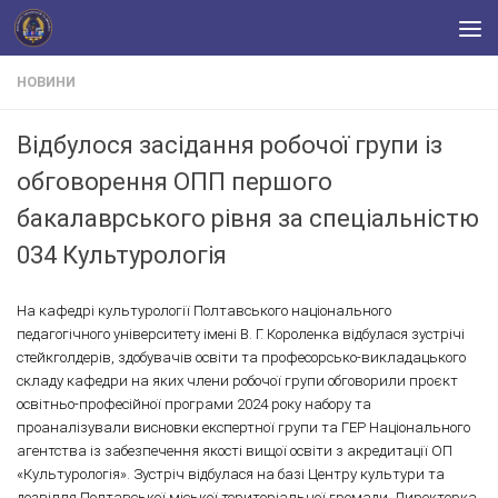
Skip to content
НОВИНИ
Відбулося засідання робочої групи із
обговорення ОПП першого
бакалаврського рівня за спеціальністю
034 Культурологія
На кафедрі культурології Полтавського національного
педагогічного університету імені В. Г. Короленка відбулася зустрічі
стейкголдерів, здобувачів освіти та професорсько-викладацького
складу кафедри на яких члени робочої групи обговорили проєкт
освітньо-професійної програми 2024 року набору та
проаналізували висновки експертної групи та ГЕР Національного
агентства із забезпечення якості вищої освіти з акредитації ОП
«Культурологія». Зустріч відбулася на базі Центру культури та
дозвілля Полтавської міської територіальної громади. Директорка