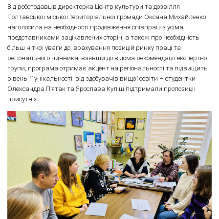
Від роботодавців директорка Центр культури та дозвілля
Полтавської міської територіальної громади Оксана Михайленко
наголосила на необхідності продовження співпраці з усіма
представниками зацікавлених сторін, а також про необхідність
більш чіткої уваги до врахування позицій ринку праці та
регіонального чинника; взявши до відома рекомендації експертної
групи, програма отримає акцент на регіональності та підвищить
рівень її унікальності. від здобувачів вищої освіти – студентки
Олександра П’ятак та Ярослава Куліш підтримали пропозиції
присутніх.