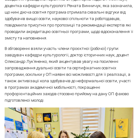
доцентка кафедри культурології Рената Винничук, яка зазначила,
що нині діюча освітня програма отримала схвальні відгуки від
здобувачів вищої освіти, наукової спільноти та роботодавців,
повідомила присутніх про пропозиції та рекомендації експертів які
проводили акредитацію освітньої програми, щодо вдосконалення її
змісту та наповнення.
В обговоренні взяли участь члени проєктної (робочої) групи:
завідувач кафедри культурології, доктор історичних наук, доцент
Олександр Лук’яненко, який акцентував увагу на посиленні
запровадження дуальної освіти та сертифікатних освітніх
програми, оскільки у ОП наявні всі можливості для її реалізації, а
також активізації кола здобувачів до неформальної освіти, участі
в програмах академічної мобільності, покращенні
профорієнтаційних заходів стосовно прийому на дану ОП фахово
підготовленої молоді.