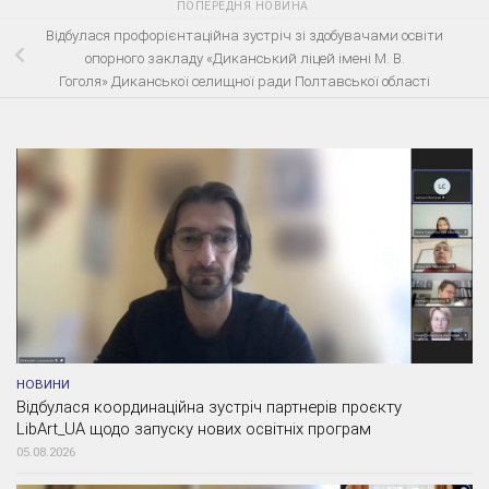
ПОПЕРЕДНЯ НОВИНА
Відбулася профорієнтаційна зустріч зі здобувачами освіти
опорного закладу «Диканський ліцей імені М. В.
Гоголя» Диканської селищної ради Полтавської області
НОВИНИ
Відбулася координаційна зустріч партнерів проєкту
LibArt_UA щодо запуску нових освітніх програм
05.08.2026