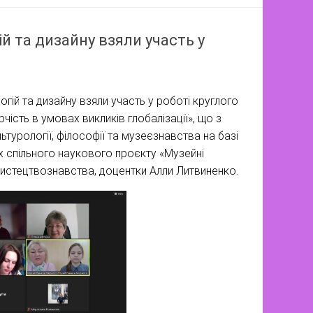
й та дизайну взяли участь у
огій та дизайну взяли участь у роботі круглого
чість в умовах викликів глобалізації», що з
турології, філософії та музеєзнавства на базі
 спільного наукового проєкту «Музейні
 мистецтвознавства, доцентки Алли Литвиненко.