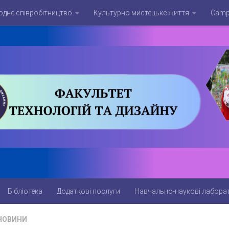
дне співробітництво
Культурно мистецьке життя
Campu
Бібліотека
Додаткові послуги
Навчально-наукові лаборат
НОВИНИ