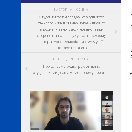
НАСТУПНА НОВИНА
Студенти та викладачі факультету
технологій та дизайну долучилися до
відкриття етнографічної виставки
«Дерево нашого роду» у Полтавському
літературно-меморіальному музеї
Панаса Мирного
ПОПЕРЕДНЯ НОВИНА
Прокачуємо медіаграмотність:
студентський досвід у цифровому просторі