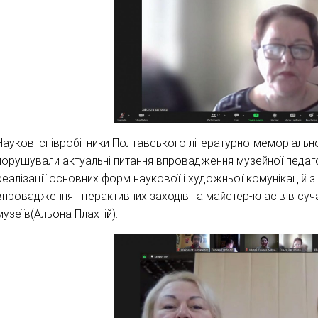
Наукові співробітники Полтавського літературно-меморіальн
порушували актуальні питання впровадження музейної педаго
реалізації основних форм наукової і художньої комунікацій з 
впровадження інтерактивних заходів та майстер-класів в суч
музеїв(Альона Плахтій).