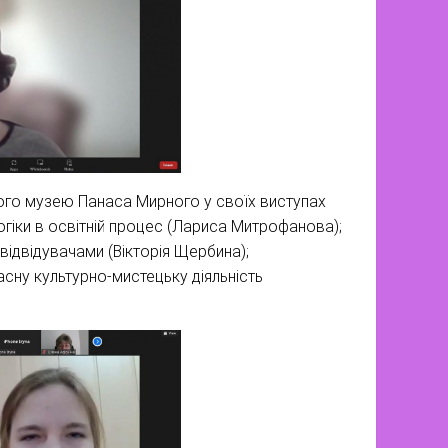
ого музею Панаса Мирного у своїх виступах
гіки в освітній процес (Лариса Митрофанова);
відвідувачами (Вікторія Щербина);
асну культурно-мистецьку діяльність