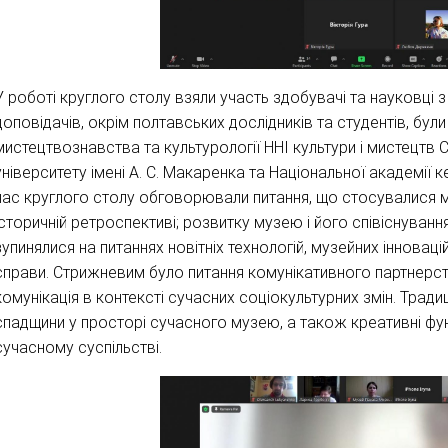
У роботі круглого столу взяли участь здобувачі та науковці з
доповідачів, окрім полтавських дослідників та студентів, бул
мистецтвознавства та культурології ННІ культури і мистецтв
університету імені А. С. Макаренка та Національної академії кер
час круглого столу обговорювали питання, що стосувалися м
історичній ретроспективі; розвитку музею і його співіснуван
зупинялися на питаннях новітніх технологій, музейних інновацій 
справи. Стрижневим було питання комунікативного партнерст
комунікація в контексті сучасних соціокультурних змін. Трад
спадщини у просторі сучасного музею, а також креативні фун
сучасному суспільстві.