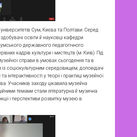
 університетів Сум, Києва та Полтави. Серед
и здобувачі освіти й науковці кафедри
 Сумського державного педагогічного
івних кадрів культури і мистецтв (м. Київ). Під
узейної справи в умовах сьогодення та в
ня із соціокультурним середовищем; доповідачі
та інтерактивності у теорії і практиці музейної
ва. Учасників заходу цікавила музейна
иційними темами стали літературна й музична
кції і перспективи розвитку музею в