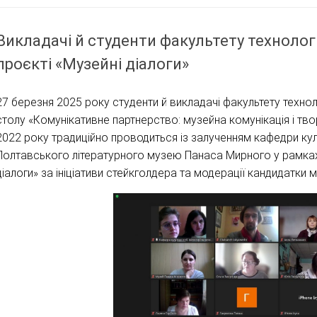
Викладачі й студенти факультету технологі
проєкті «Музейні діалоги»
27 березня 2025 року студенти й викладачі факультету технол
столу «Комунікативне партнерство: музейна комунікація і твор
2022 року традиційно проводиться із залученням кафедри куль
Полтавського літературного музею Панаса Мирного у рамках
діалоги» за ініціативи стейкголдера та модерації кандидатки