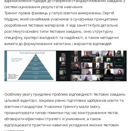
вдосконалення підходів до створення стандартизованих завдань у
системі оцінювання результатів навчання.
Тренінг провів фахівець у галузі освітніх вимірювань Сергій
Мудрик, який ознайомив учасників із сучасними принципами
розроблення тестових матеріалів. У ході заняття було детально
розглянуто основні типи тестових завдань, їхню структурну
специфіку, критерії валідності та надійності, а також методичні
вимоги до формулювання запитань і варіантів відповідей.
Особливу увагу приділено проблемі відповідності тестових завдань
цільовій аудиторії, зокрема рівню підготовки здобувачів освіти та
освітнім стандартам. Учасники тренінгу мали змогу
проаналізувати типові помилки під час конструювання тестів,
обговорити ефективні стратегії їх уникнення, а також
відпрацювати практичні навички укладання якісних тестових