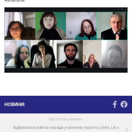
матеріалів.
НОВИНИ:
НАСТУПНА НОВИНА
Відбувалася робоча нарада учасників проєкту LibArt_UA з