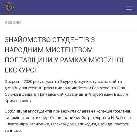
Skip to content
НОВИНИ
ЗНАЙОМСТВО СТУДЕНТІВ З
НАРОДНИМ МИСТЕЦТВОМ
ПОЛТАВЩИНИ У РАМКАХ МУЗЕЙНОЇ
ЕКСКУРСІЇ
3 вересня 2020 року студенти 2 курсу факультету технологій та
дизайну під керівництвом викладачів Тетяни Борисової та Юлії
Срібної відвідали Полтавський краєзнавчий музей імені Василя
Кричевського.
Особливу увагу студентів привернула славетна колекція гобеленів,
килимів і вишитих виробів визнаних майстрів України Н. Бабенко,
Олександра Василенка, Олександри Великодної, Леоніда Товстухи
та інших.