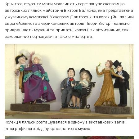
Крім того, студенти мали можливість переглянули експозицію
авторських ляльок майстрині Вікторії Балясної, яка представлена
у музейному комплексі. У експозиції авторські та колекційні ляльки
європейських та американських авторів. Твори Вікторії Балясної
прикрашають музейні та приватні колекції як вітчизняних, так і
закордонних поціновувачів такого мистецтва.
Колекція ляльок розташувалася в одному з виставкових залів
етнографічного відділу краєзнавчого музею