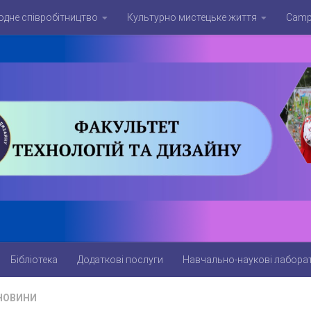
дне співробітництво
Культурно мистецьке життя
Campu
Бібліотека
Додаткові послуги
Навчально-наукові лаборат
НОВИНИ