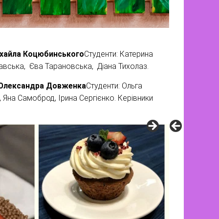
Михайла Коцюбинського
Студенти: Катерина
авська, Єва Тарановська, Діана Тихолаз.
і Олександра Довженка
Студенти: Ольга
 Яна Самоброд, Ірина Сергієнко. Керівники