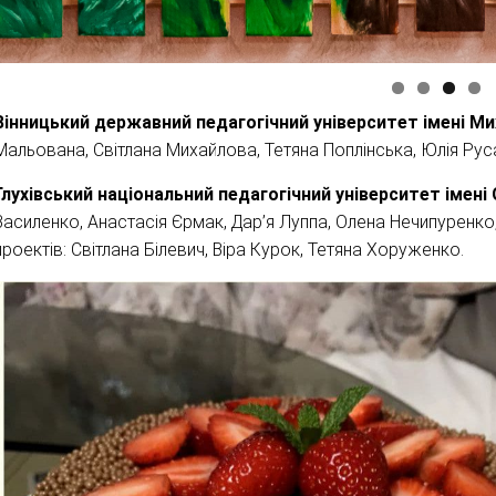
Вінницький державний педагогічний університет імені 
Мальована, Світлана Михайлова, Тетяна Поплінська, Юлія Рус
Глухівський національний педагогічний університет імен
Василенко, Анастасія Єрмак, Дар’я Луппа, Олена Нечипуренко,
проектів: Світлана Білевич, Віра Курок, Тетяна Хоруженко.