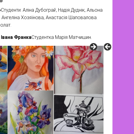
»
Студенти: Аліна Дубограй, Надія Дуднік, Альона
а, Ангеліна Хозяїнова, Анастасія Шаповалова.
холат.
 Івана Франка
Студентка Марія Матчишин.