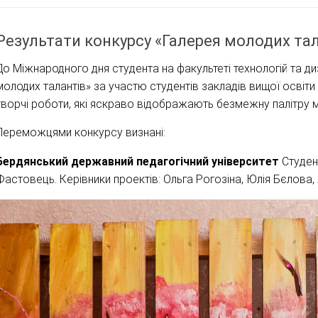
Результати конкурсу «Галерея молодих тал
До Міжнародного дня студента на факультеті технологій та д
молодих талантів» за участю студентів закладів вищої освіти
творчі роботи, які яскраво відображають безмежну палітру м
Переможцями конкурсу визнані:
Бердянський державний педагогічний університет
Студен
Фастовець. Керівники проектів: Ольга Рогозіна, Юлія Бєлова,