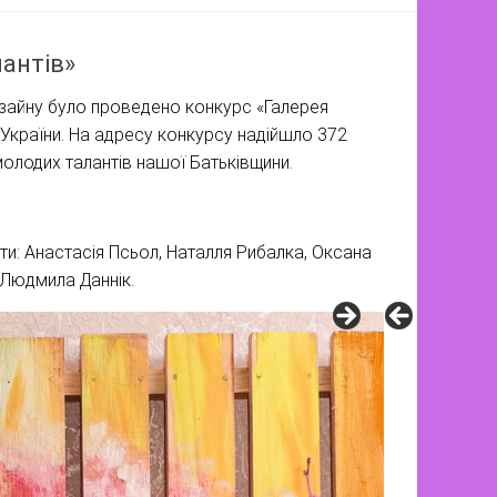
антів»
изайну було проведено конкурс «Галерея
 України. На адресу конкурсу надійшло 372
олодих талантів нашої Батьківщини.
ти: Анастасія Псьол, Наталля Рибалка, Оксана
 Людмила Даннік.