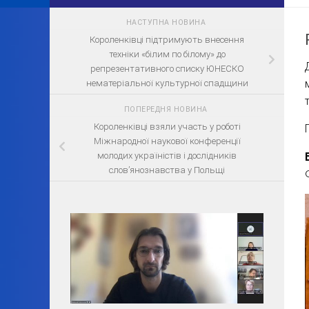
НАСТУПНА НОВИНА
Короленківці підтримують внесення
техніки «білим по білому» до
репрезентативного списку ЮНЕСКО
нематеріальної культурної спадщини
ПОПЕРЕДНЯ НОВИНА
Короленківці взяли участь у роботі
Міжнародної наукової конференції
молодих україністів і дослідників
слов’янознавства у Польщі