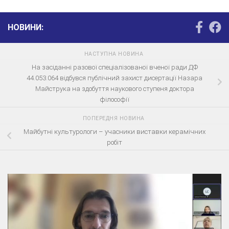
НОВИНИ:
НАСТУПНА НОВИНА
На засіданні разової спеціалізованої вченої ради ДФ
44.053.064 відбувся публічний захист дисертації Назара
Майструка на здобуття наукового ступеня доктора
філософії
ПОПЕРЕДНЯ НОВИНА
Майбутні культурологи – учасники виставки керамічних
робіт