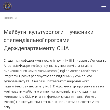
Skip to content
НОВИНИ
Майбутні культурологи – учасники
стипендіальної програми
Держдепартаменту США
Студентки кафедри культурології групи К-18 Єлизавета Летюка та
Анастасія Федоренко беруть участь у програмі стипендій з
вивчення англійської мови Access (English Access Scholarship
Program). Проєкт реалізується за підтримки Державного
департаменту США на базі Полтавського національного
педагогічного університету ім. В. Г. Короленка, ця програма має на
меті надати майбутнім вчителям можливість викладати за
методологією CLIL (читання фахових дисциплін англійською
мовою.) Наші студентки інтенсивно навчаються з лютого 2024
року.