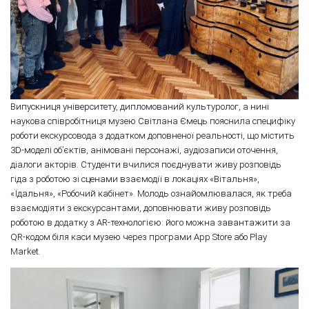
Випускниця університету, дипломований культуролог, а нині
наукова співробітниця музею Світлана Ємець пояснила специфіку
роботи екскурсовода з додатком доповненої реальності, що містить
3D-моделі об’єктів, анімовані персонажі, аудіозаписи оточення,
діалоги акторів. Студенти вчилися поєднувати живу розповідь
гіда з роботою зі сценами взаємодії в локаціях «Вітальня»,
«Їдальня», «Робочий кабінет». Молодь ознайомлювалася, як треба
взаємодіяти з екскурсантами, доповнювати живу розповідь
роботою в додатку з AR-технологією: його можна завантажити за
QR-кодом біля каси музею через програми App Store або Play
Market.