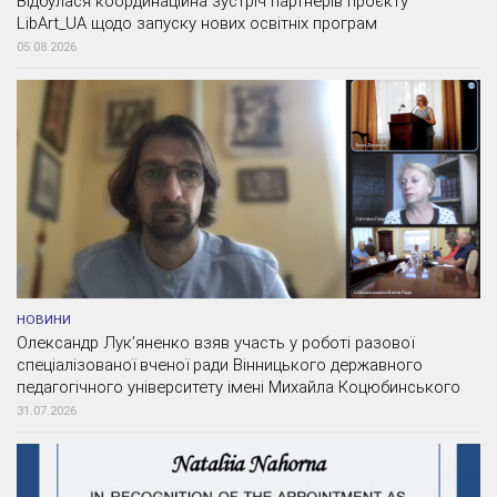
Відбулася координаційна зустріч партнерів проєкту
LibArt_UA щодо запуску нових освітніх програм
05.08.2026
НОВИНИ
Олександр Лук’яненко взяв участь у роботі разової
спеціалізованої вченої ради Вінницького державного
педагогічного університету імені Михайла Коцюбинського
31.07.2026