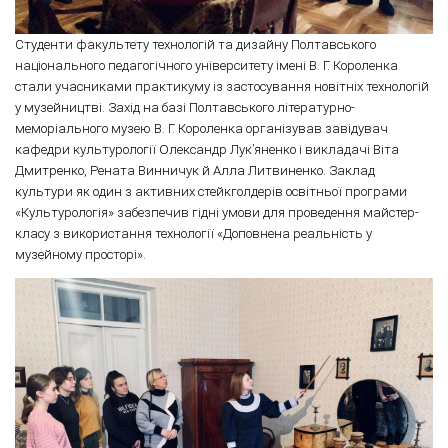
Студенти факультету технологій та дизайну Полтавського
національного педагогічного університету імені В. Г. Короленка
стали учасниками практикуму із застосування новітніх технологій
у музейництві. Захід на базі Полтавського літературно-
меморіального музею В. Г. Короленка організував завідувач
кафедри культурології Олександр Лук’яненко і викладачі Віта
Дмитренко, Рената Винничук й Алла Литвиненко. Заклад
культури як один з активних стейкголдерів освітньої програми
«Культурологія» забезпечив гідні умови для проведення майстер-
класу з використання технології «Доповнена реальність у
музейному просторі».