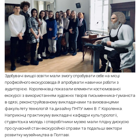
Здобувачі вищої освіти мали змогу спробувати себе на місці
професійного екскурсовода й апробувати навички роботи з
аудиторією. Короленківці показали елементи костюмованої
екскурсії з використанням художніх творів письменника-гуманіста
в одязі, реконструйованому викладачами та вихованцями
факультету технологій та дизайну ПНПУ імені В. Г. Короленка.
Наприкінці практикуму викладачі кафедри культурології,
студентська молодь і співробітники музею мали плідну дискусію
про сучасний стан екскурсійної справи та подальші вектори
розвитку музейництва в Полтаві.