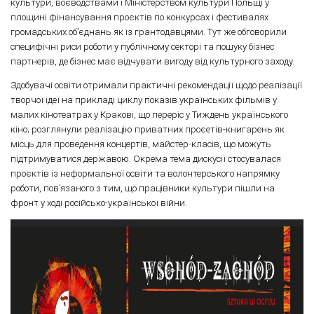
культури, воєводствами і Міністерством культури Польщі у
площині фінансування проєктів по конкурсах і фестивалях
громадських обʼєднань як із грантодавцями. Тут же обговорили
специфічні риси роботи у публічному секторі та пошуку бізнес
партнерів, де бізнес має відчувати вигоду від культурного заходу.
Здобувачі освіти отримали практичні рекомендації щодо реалізації
творчої ідеї на прикладі циклу показів українських фільмів у
малих кінотеатрах у Кракові, що переріс у Тиждень українського
кіно; розглянули реалізацію приватних проєетів-книгарень як
місць для проведення концертів, майстер-класів, що можуть
підтримуватися державою. Окрема тема дискусії стосувалася
проєктів із неформальної освіти та волонтерського напрямку
роботи, пов’язаного з тим, що працівники культури пішли на
фронт у ході російсько-української війни.