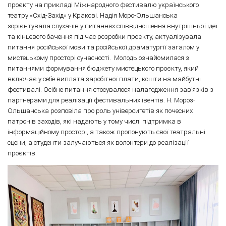
проєкту на прикладі Міжнародного фестивалю українського
театру «Схід-Захід» у Кракові. Надія Моро-Ольшанська
зорієнтувала слухачів у питаннях співвідношення внутрішньої ідеї
та кінцевого бачення під час розробки проєкту, актуалізувала
питання російської мови та російської драматургії загалом у
мистецькому просторі сучасності. Молодь ознайомилася з
питаннями формування бюджету мистецького проєкту, який
включає у себе виплата заробітної плати, кошти на майбутні
фестивалі. Осібне питання стосувалося налагодження зав’язків з
партнерами для реалізації фестивальних івентів. Н. Мороз-
Ольшанська розповіла про роль університетів як почесних
патронів заходів, які надають у тому числі підтримка в
інформаційному просторі, а також пропонують свої театральні
сцени, а студенти залучаються як волонтери до реалізації
проєктів.