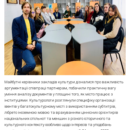
Майбутні керівники закладів культури дізналися про важливість
аргументації співпраці партнерам, побачили практичну вагу
уміння аналізу документів у площині того, як місто працює з
інституціями. Культурологи розглянули специфіку організації
івентів у багатокультурному місті з використанням субтитрів,
лібрето іноземною мовою та врахуванням ціннісних орієнтирів
національних спільнот та меншин з різного історичного та
культурного контексту особливо щодо інтересів та уподобань