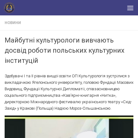
Skip to content
НОВИНИ
Майбутні культурологи вивчають
досвід роботи польських культурних
інституцій
Здобувачі І та ІІ рівнів вищої освіти ОП Культурологія зустрілися з
викладачкою Ягелонського університету, головою Фундації Масових
Видовищ, Фундації Культурної Дипломатії, співзасновницею
соціального підприємництва «Кав’ярні-книгарня «Нитка»,
директоркою Міжнародного фестивалю українського театру «Схід-
Захід» у Кракові (Польща) Надією Мороз-Ольшанською.