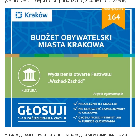
української діаспори після трагічних подій 24 лютого 2022 року.
На заході розглянули питання взаємодії з міськими відділами