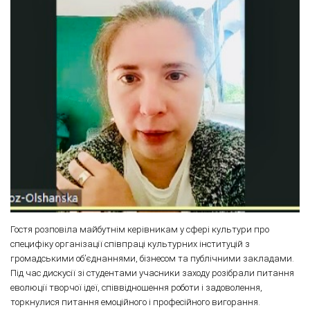
Гостя розповіла майбутнім керівникам у сфері культури про
специфіку організації співпраці культурних інституцій з
громадськими об’єднаннями, бізнесом та публічними закладами.
Під час дискусії зі студентами учасники заходу розібрали питання
еволюції творчої ідеї, співвідношення роботи і задоволення,
торкнулися питання емоційного і професійного вигорання.